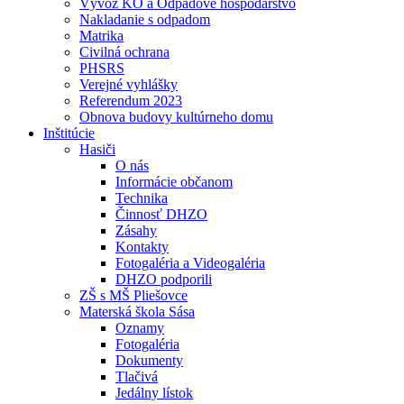
Vývoz KO a Odpadové hospodárstvo
Nakladanie s odpadom
Matrika
Civilná ochrana
PHSRS
Verejné vyhlášky
Referendum 2023
Obnova budovy kultúrneho domu
Inštitúcie
Hasiči
O nás
Informácie občanom
Technika
Činnosť DHZO
Zásahy
Kontakty
Fotogaléria a Videogaléria
DHZO podporili
ZŠ s MŠ Pliešovce
Materská škola Sása
Oznamy
Fotogaléria
Dokumenty
Tlačivá
Jedálny lístok