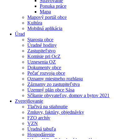
Stravovanie
Ponuka práce
Mapa
Mapový portál obce
Kultúra
Mobilná aplikácia
Úrad
Starosta obce
Úradné hodiny
Zastupiteľstvo
Komisie pri OcZ
Uznesenia OZ
Dokumenty obce
Pečať rozvoja obce
Oznamy miestneho rozhlasu
Záznamy zo zastupiteľstva
Územný plán obce Sása
Sčítanie obyvateľov, domov a bytov 2021
Zverejňovanie
Tlačivá na stiahnutie
Zmluvy, faktúry, objednávky
FZO archív
VZN
Úradná tabuľa
Hospodárenie