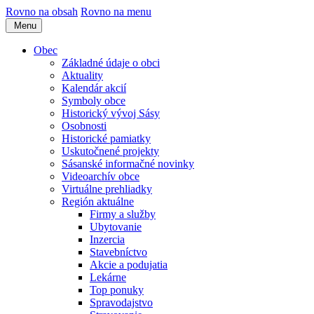
Rovno na obsah
Rovno na menu
Menu
Obec
Základné údaje o obci
Aktuality
Kalendár akcií
Symboly obce
Historický vývoj Sásy
Osobnosti
Historické pamiatky
Uskutočnené projekty
Sásanské informačné novinky
Videoarchív obce
Virtuálne prehliadky
Región aktuálne
Firmy a služby
Ubytovanie
Inzercia
Stavebníctvo
Akcie a podujatia
Lekárne
Top ponuky
Spravodajstvo