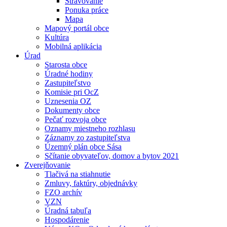
Stravovanie
Ponuka práce
Mapa
Mapový portál obce
Kultúra
Mobilná aplikácia
Úrad
Starosta obce
Úradné hodiny
Zastupiteľstvo
Komisie pri OcZ
Uznesenia OZ
Dokumenty obce
Pečať rozvoja obce
Oznamy miestneho rozhlasu
Záznamy zo zastupiteľstva
Územný plán obce Sása
Sčítanie obyvateľov, domov a bytov 2021
Zverejňovanie
Tlačivá na stiahnutie
Zmluvy, faktúry, objednávky
FZO archív
VZN
Úradná tabuľa
Hospodárenie