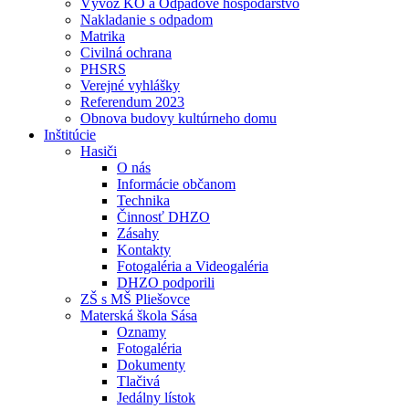
Vývoz KO a Odpadové hospodárstvo
Nakladanie s odpadom
Matrika
Civilná ochrana
PHSRS
Verejné vyhlášky
Referendum 2023
Obnova budovy kultúrneho domu
Inštitúcie
Hasiči
O nás
Informácie občanom
Technika
Činnosť DHZO
Zásahy
Kontakty
Fotogaléria a Videogaléria
DHZO podporili
ZŠ s MŠ Pliešovce
Materská škola Sása
Oznamy
Fotogaléria
Dokumenty
Tlačivá
Jedálny lístok