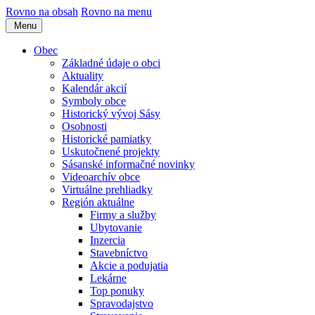
Rovno na obsah
Rovno na menu
Menu
Obec
Základné údaje o obci
Aktuality
Kalendár akcií
Symboly obce
Historický vývoj Sásy
Osobnosti
Historické pamiatky
Uskutočnené projekty
Sásanské informačné novinky
Videoarchív obce
Virtuálne prehliadky
Región aktuálne
Firmy a služby
Ubytovanie
Inzercia
Stavebníctvo
Akcie a podujatia
Lekárne
Top ponuky
Spravodajstvo