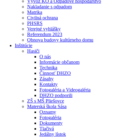
Vývoz KO a Odpadové hospodárstvo
Nakladanie s odpadom
Matrika
Civilná ochrana
PHSRS
Verejné vyhlášky
Referendum 2023
Obnova budovy kultúrneho domu
Inštitúcie
Hasiči
O nás
Informácie občanom
Technika
Činnosť DHZO
Zásahy
Kontakty
Fotogaléria a Videogaléria
DHZO podporili
ZŠ s MŠ Pliešovce
Materská škola Sása
Oznamy
Fotogaléria
Dokumenty
Tlačivá
Jedálny lístok