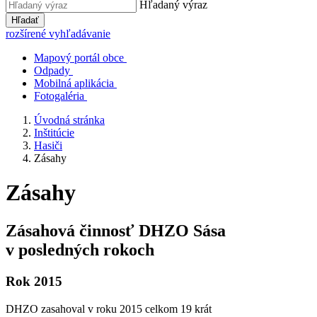
Hľadaný výraz
Hľadať
rozšírené vyhľadávanie
Mapový portál obce
Odpady
Mobilná aplikácia
Fotogaléria
Úvodná stránka
Inštitúcie
Hasiči
Zásahy
Zásahy
Zásahová činnosť DHZO Sása
v posledných rokoch
Rok 2015
DHZO zasahoval v roku 2015 celkom 19 krát