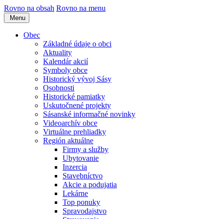
Rovno na obsah
Rovno na menu
Menu
Obec
Základné údaje o obci
Aktuality
Kalendár akcií
Symboly obce
Historický vývoj Sásy
Osobnosti
Historické pamiatky
Uskutočnené projekty
Sásanské informačné novinky
Videoarchív obce
Virtuálne prehliadky
Región aktuálne
Firmy a služby
Ubytovanie
Inzercia
Stavebníctvo
Akcie a podujatia
Lekárne
Top ponuky
Spravodajstvo