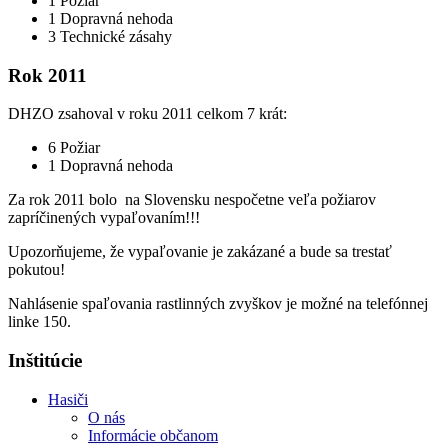
1 Požiar
1 Dopravná nehoda
3 Technické zásahy
Rok 2011
DHZO zsahoval v roku 2011 celkom 7 krát:
6 Požiar
1 Dopravná nehoda
Za rok 2011 bolo na Slovensku nespočetne veľa požiarov
zapríčinených vypaľovaním!!!
Upozorňujeme, že vypaľovanie je zakázané a bude sa trestať
pokutou!
Nahlásenie spaľovania rastlinných zvyškov je možné na telefónnej
linke 150.
Inštitúcie
Hasiči
O nás
Informácie občanom