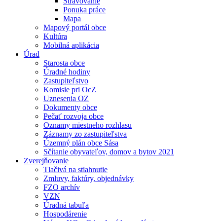
Stravovanie
Ponuka práce
Mapa
Mapový portál obce
Kultúra
Mobilná aplikácia
Úrad
Starosta obce
Úradné hodiny
Zastupiteľstvo
Komisie pri OcZ
Uznesenia OZ
Dokumenty obce
Pečať rozvoja obce
Oznamy miestneho rozhlasu
Záznamy zo zastupiteľstva
Územný plán obce Sása
Sčítanie obyvateľov, domov a bytov 2021
Zverejňovanie
Tlačivá na stiahnutie
Zmluvy, faktúry, objednávky
FZO archív
VZN
Úradná tabuľa
Hospodárenie