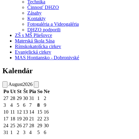
Technika
Činnosť DHZO
Zásahy
Kontakty
Fotogaléria a Videogaléria
DHZO podporili
ZŠ s MŠ Pliešovce
Materská škola Sása
Rímskokatolícka cirkev
Evanjelická cirkev
MAS Hontiansko - Dobronivské
Kalendár
August
2026
Po
Ut
St
Št
Pia
So
Ne
27
28
29
30
31
1
2
3
4
5
6
7
8
9
10
11
12
13
14
15
16
17
18
19
20
21
22
23
24
25
26
27
28
29
30
31
1
2
3
4
5
6