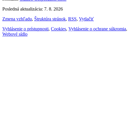
Posledná aktualizácia: 7. 8. 2026
Zmena vzhľadu
,
Štruktúra stránok
,
RSS
,
Vytlačiť
Vyhlásenie o prístupnosti
,
Cookies
,
Vyhlásenie o ochrane súkromia
,
Webové sídlo