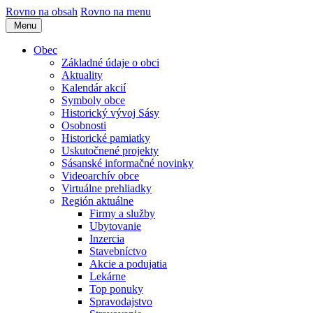
Rovno na obsah
Rovno na menu
Menu
Obec
Základné údaje o obci
Aktuality
Kalendár akcií
Symboly obce
Historický vývoj Sásy
Osobnosti
Historické pamiatky
Uskutočnené projekty
Sásanské informačné novinky
Videoarchív obce
Virtuálne prehliadky
Región aktuálne
Firmy a služby
Ubytovanie
Inzercia
Stavebníctvo
Akcie a podujatia
Lekárne
Top ponuky
Spravodajstvo