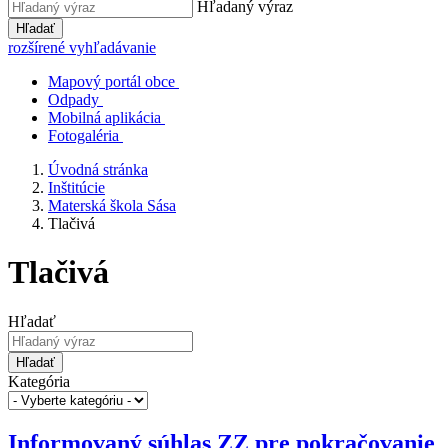
Hľadaný výraz
Hľadať
rozšírené vyhľadávanie
Mapový portál obce
Odpady
Mobilná aplikácia
Fotogaléria
Úvodná stránka
Inštitúcie
Materská škola Sása
Tlačivá
Tlačivá
Hľadať
Hľadať
Kategória
Informovaný súhlas ZZ pre pokračovanie