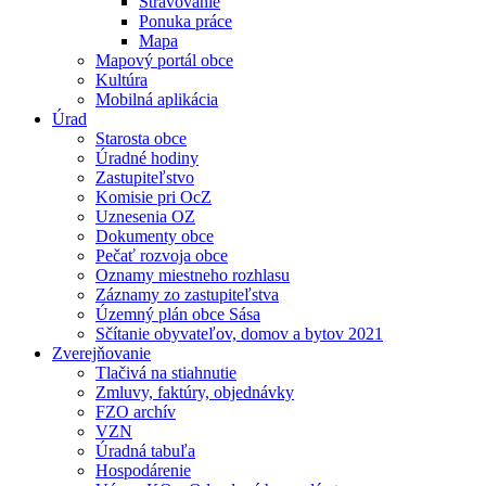
Stravovanie
Ponuka práce
Mapa
Mapový portál obce
Kultúra
Mobilná aplikácia
Úrad
Starosta obce
Úradné hodiny
Zastupiteľstvo
Komisie pri OcZ
Uznesenia OZ
Dokumenty obce
Pečať rozvoja obce
Oznamy miestneho rozhlasu
Záznamy zo zastupiteľstva
Územný plán obce Sása
Sčítanie obyvateľov, domov a bytov 2021
Zverejňovanie
Tlačivá na stiahnutie
Zmluvy, faktúry, objednávky
FZO archív
VZN
Úradná tabuľa
Hospodárenie