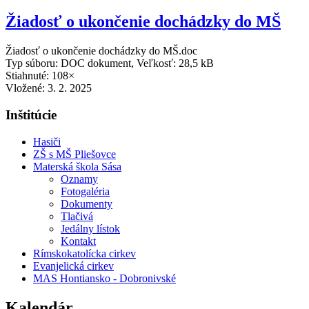
Žiadosť o ukončenie dochádzky do MŠ
Žiadosť o ukončenie dochádzky do MŠ.doc
Typ súboru: DOC dokument, Veľkosť: 28,5 kB
Stiahnuté: 108×
Vložené:
3. 2. 2025
Inštitúcie
Hasiči
ZŠ s MŠ Pliešovce
Materská škola Sása
Oznamy
Fotogaléria
Dokumenty
Tlačivá
Jedálny lístok
Kontakt
Rímskokatolícka cirkev
Evanjelická cirkev
MAS Hontiansko - Dobronivské
Kalendár