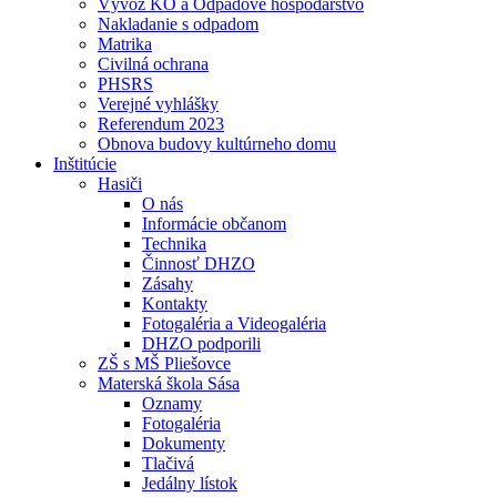
Vývoz KO a Odpadové hospodárstvo
Nakladanie s odpadom
Matrika
Civilná ochrana
PHSRS
Verejné vyhlášky
Referendum 2023
Obnova budovy kultúrneho domu
Inštitúcie
Hasiči
O nás
Informácie občanom
Technika
Činnosť DHZO
Zásahy
Kontakty
Fotogaléria a Videogaléria
DHZO podporili
ZŠ s MŠ Pliešovce
Materská škola Sása
Oznamy
Fotogaléria
Dokumenty
Tlačivá
Jedálny lístok