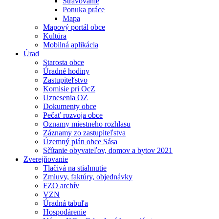
Stravovanie
Ponuka práce
Mapa
Mapový portál obce
Kultúra
Mobilná aplikácia
Úrad
Starosta obce
Úradné hodiny
Zastupiteľstvo
Komisie pri OcZ
Uznesenia OZ
Dokumenty obce
Pečať rozvoja obce
Oznamy miestneho rozhlasu
Záznamy zo zastupiteľstva
Územný plán obce Sása
Sčítanie obyvateľov, domov a bytov 2021
Zverejňovanie
Tlačivá na stiahnutie
Zmluvy, faktúry, objednávky
FZO archív
VZN
Úradná tabuľa
Hospodárenie