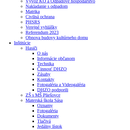
Vývoz KO a Odpadové hospodárstvo
Nakladanie s odpadom
Matrika
Civilná ochrana
PHSRS
Verejné vyhlášky
Referendum 2023
Obnova budovy kultúrneho domu
Inštitúcie
Hasiči
O nás
Informácie občanom
Technika
Činnosť DHZO
Zásahy
Kontakty
Fotogaléria a Videogaléria
DHZO podporili
ZŠ s MŠ Pliešovce
Materská škola Sása
Oznamy
Fotogaléria
Dokumenty
Tlačivá
Jedálny lístok