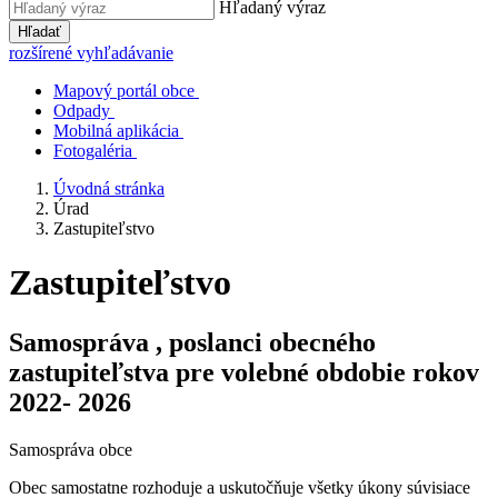
Hľadaný výraz
Hľadať
rozšírené vyhľadávanie
Mapový portál obce
Odpady
Mobilná aplikácia
Fotogaléria
Úvodná stránka
Úrad
Zastupiteľstvo
Zastupiteľstvo
Samospráva , poslanci obecného
zastupiteľstva pre volebné obdobie rokov
2022- 2026
Samospráva obce
Obec samostatne rozhoduje a uskutočňuje všetky úkony súvisiace