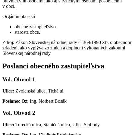
právnickými osobami, ako aj s fyzickými osobami pôsobiacimi
v obci.
Orgánmi obce sú
obecné zastupiteľstvo
starosta obce.
Zdroj: Zákon Slovenskej národnej rady č. 369/1990 Zb. o obecnom
zriadení, ako vyplýva zo zmien a doplnení vykonaných zákonmi
Slovenskej národnej rady
Poslanci obecného zastupiteľstva
Vol. Obvod 1
Ulice:
Zvolenská ulica, Tichá ul.
Poslanec Oz:
Ing. Norbert Bosák
Vol. Obvod 2
Ulice:
Turecká ulica, Staničná ulica, Ulica Slobody
Poslanec Oz:
Ing. Vladimír Brodniansky