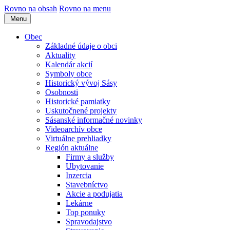
Rovno na obsah
Rovno na menu
Menu
Obec
Základné údaje o obci
Aktuality
Kalendár akcií
Symboly obce
Historický vývoj Sásy
Osobnosti
Historické pamiatky
Uskutočnené projekty
Sásanské informačné novinky
Videoarchív obce
Virtuálne prehliadky
Región aktuálne
Firmy a služby
Ubytovanie
Inzercia
Stavebníctvo
Akcie a podujatia
Lekárne
Top ponuky
Spravodajstvo