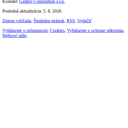
Kontakt:
Galileo Corporation s.r.o.
Posledná aktualizácia: 5. 8. 2026
Zmena vzhľadu
,
Štruktúra stránok
,
RSS
,
Vytlačiť
Vyhlásenie o prístupnosti
,
Cookies
,
Vyhlásenie o ochrane súkromia
,
Webové sídlo