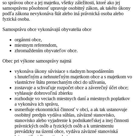
so správou obce a jej majetku, všetky záležitosti, ktoré ako jej
samosprávnu pôsobnosť upravuje osobitný zákon, ak takéto úkony
podľa zákona nevykonáva štát alebo iná právnická osoba alebo
fyzická osoba.
Samosprávu obce vykonávajú obyvatelia obce
orgánmi obce,
miestnym referendom,
zhromaždením obyvateľov obce.
Obec pri výkone samosprávy najmä
vykonáva úkony súvisiace s riadnym hospodárením
s hnuteľným a nehnuteľným majetkom obce a s majetkom vo
vlastníctve štátu prenechaným obci do užívania,
zostavuje a schvaľuje rozpočet obce a záverečný účet obce;
vyhlasuje dobrovoľnú zbierku
rozhoduje vo veciach miestnych daní a miestnych poplatkov
a vykonáva ich správu,
usmerňuje ekonomickú činnosť v obci, a ak tak ustanovuje
osobitný predpis vydáva súhlas, záväzné stanovisko,
stanovisko alebo vyjadrenie k podnikateľskej a inej činnosti
právnických osôb a fyzických osôb a k umiestneniu
prevádzky na území obce, vydáva záväzné stanoviská