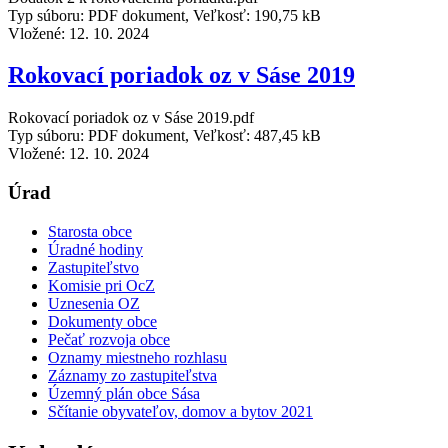
Typ súboru: PDF dokument, Veľkosť: 190,75 kB
Vložené:
12. 10. 2024
Rokovací poriadok oz v Sáse 2019
Rokovací poriadok oz v Sáse 2019.pdf
Typ súboru: PDF dokument, Veľkosť: 487,45 kB
Vložené:
12. 10. 2024
Úrad
Starosta obce
Úradné hodiny
Zastupiteľstvo
Komisie pri OcZ
Uznesenia OZ
Dokumenty obce
Pečať rozvoja obce
Oznamy miestneho rozhlasu
Záznamy zo zastupiteľstva
Územný plán obce Sása
Sčítanie obyvateľov, domov a bytov 2021