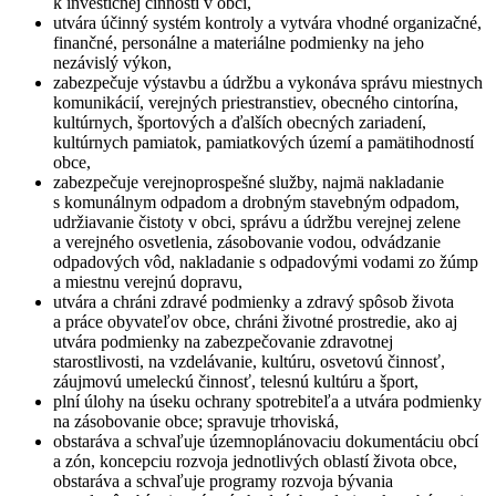
k investičnej činnosti v obci,
utvára účinný systém kontroly a vytvára vhodné organizačné,
finančné, personálne a materiálne podmienky na jeho
nezávislý výkon,
zabezpečuje výstavbu a údržbu a vykonáva správu miestnych
komunikácií, verejných priestranstiev, obecného cintorína,
kultúrnych, športových a ďalších obecných zariadení,
kultúrnych pamiatok, pamiatkových území a pamätihodností
obce,
zabezpečuje verejnoprospešné služby, najmä nakladanie
s komunálnym odpadom a drobným stavebným odpadom,
udržiavanie čistoty v obci, správu a údržbu verejnej zelene
a verejného osvetlenia, zásobovanie vodou, odvádzanie
odpadových vôd, nakladanie s odpadovými vodami zo žúmp
a miestnu verejnú dopravu,
utvára a chráni zdravé podmienky a zdravý spôsob života
a práce obyvateľov obce, chráni životné prostredie, ako aj
utvára podmienky na zabezpečovanie zdravotnej
starostlivosti, na vzdelávanie, kultúru, osvetovú činnosť,
záujmovú umeleckú činnosť, telesnú kultúru a šport,
plní úlohy na úseku ochrany spotrebiteľa a utvára podmienky
na zásobovanie obce; spravuje trhoviská,
obstaráva a schvaľuje územnoplánovaciu dokumentáciu obcí
a zón, koncepciu rozvoja jednotlivých oblastí života obce,
obstaráva a schvaľuje programy rozvoja bývania