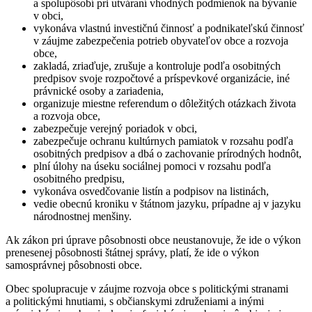
a spolupôsobí pri utváraní vhodných podmienok na bývanie
v obci,
vykonáva vlastnú investičnú činnosť a podnikateľskú činnosť
v záujme zabezpečenia potrieb obyvateľov obce a rozvoja
obce,
zakladá, zriaďuje, zrušuje a kontroluje podľa osobitných
predpisov svoje rozpočtové a príspevkové organizácie, iné
právnické osoby a zariadenia,
organizuje miestne referendum o dôležitých otázkach života
a rozvoja obce,
zabezpečuje verejný poriadok v obci,
zabezpečuje ochranu kultúrnych pamiatok v rozsahu podľa
osobitných predpisov a dbá o zachovanie prírodných hodnôt,
plní úlohy na úseku sociálnej pomoci v rozsahu podľa
osobitného predpisu,
vykonáva osvedčovanie listín a podpisov na listinách,
vedie obecnú kroniku v štátnom jazyku, prípadne aj v jazyku
národnostnej menšiny.
Ak zákon pri úprave pôsobnosti obce neustanovuje, že ide o výkon
prenesenej pôsobnosti štátnej správy, platí, že ide o výkon
samosprávnej pôsobnosti obce.
Obec spolupracuje v záujme rozvoja obce s politickými stranami
a politickými hnutiami, s občianskymi združeniami a inými