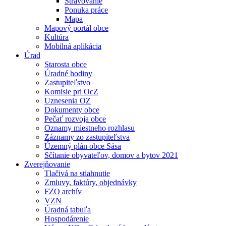
Stravovanie
Ponuka práce
Mapa
Mapový portál obce
Kultúra
Mobilná aplikácia
Úrad
Starosta obce
Úradné hodiny
Zastupiteľstvo
Komisie pri OcZ
Uznesenia OZ
Dokumenty obce
Pečať rozvoja obce
Oznamy miestneho rozhlasu
Záznamy zo zastupiteľstva
Územný plán obce Sása
Sčítanie obyvateľov, domov a bytov 2021
Zverejňovanie
Tlačivá na stiahnutie
Zmluvy, faktúry, objednávky
FZO archív
VZN
Úradná tabuľa
Hospodárenie