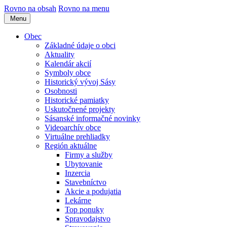
Rovno na obsah
Rovno na menu
Menu
Obec
Základné údaje o obci
Aktuality
Kalendár akcií
Symboly obce
Historický vývoj Sásy
Osobnosti
Historické pamiatky
Uskutočnené projekty
Sásanské informačné novinky
Videoarchív obce
Virtuálne prehliadky
Región aktuálne
Firmy a služby
Ubytovanie
Inzercia
Stavebníctvo
Akcie a podujatia
Lekárne
Top ponuky
Spravodajstvo