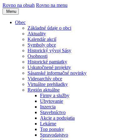
Rovno na obsah
Rovno na menu
Menu
Obec
Základné údaje o obci
Aktuality
Kalendár akcií
Symboly obce
Historický vývoj Sásy
Osobnosti
Historické pamiatky
Uskutočnené projekty
Sásanské informačné novinky
Videoarchív obce
Virtuálne prehliadky
Región aktuálne
Firmy a služby
Ubytovanie
Inzercia
Stavebníctvo
Akcie a podujatia
Lekárne
Top ponuky
Spravodajstvo