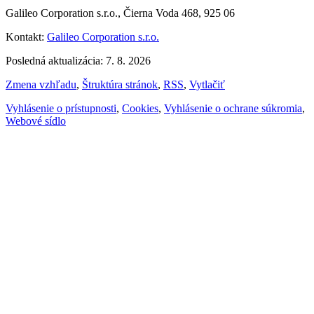
Galileo Corporation s.r.o., Čierna Voda 468, 925 06
Kontakt:
Galileo Corporation s.r.o.
Posledná aktualizácia: 7. 8. 2026
Zmena vzhľadu
,
Štruktúra stránok
,
RSS
,
Vytlačiť
Vyhlásenie o prístupnosti
,
Cookies
,
Vyhlásenie o ochrane súkromia
,
Webové sídlo