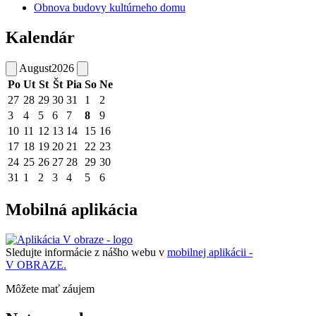
Obnova budovy kultúrneho domu
Kalendár
August
2026
Po
Ut
St
Št
Pia
So
Ne
27
28
29
30
31
1
2
3
4
5
6
7
8
9
10
11
12
13
14
15
16
17
18
19
20
21
22
23
24
25
26
27
28
29
30
31
1
2
3
4
5
6
Mobilná aplikácia
Sledujte informácie z nášho webu v
mobilnej aplikácii -
V OBRAZE.
Môžete mať záujem