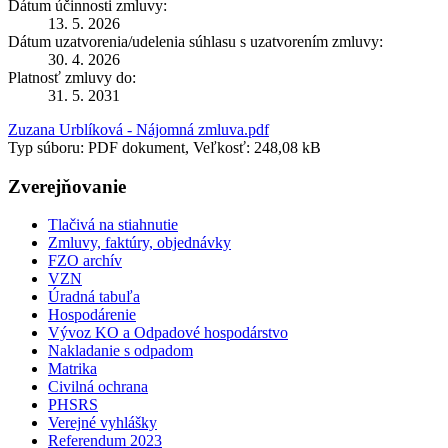
Dátum účinnosti zmluvy:
13. 5. 2026
Dátum uzatvorenia/udelenia súhlasu s uzatvorením zmluvy:
30. 4. 2026
Platnosť zmluvy do:
31. 5. 2031
Zuzana Urblíková - Nájomná zmluva.pdf
Typ súboru: PDF dokument, Veľkosť: 248,08 kB
Zverejňovanie
Tlačivá na stiahnutie
Zmluvy, faktúry, objednávky
FZO archív
VZN
Úradná tabuľa
Hospodárenie
Vývoz KO a Odpadové hospodárstvo
Nakladanie s odpadom
Matrika
Civilná ochrana
PHSRS
Verejné vyhlášky
Referendum 2023