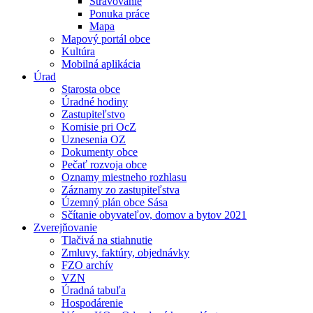
Stravovanie
Ponuka práce
Mapa
Mapový portál obce
Kultúra
Mobilná aplikácia
Úrad
Starosta obce
Úradné hodiny
Zastupiteľstvo
Komisie pri OcZ
Uznesenia OZ
Dokumenty obce
Pečať rozvoja obce
Oznamy miestneho rozhlasu
Záznamy zo zastupiteľstva
Územný plán obce Sása
Sčítanie obyvateľov, domov a bytov 2021
Zverejňovanie
Tlačivá na stiahnutie
Zmluvy, faktúry, objednávky
FZO archív
VZN
Úradná tabuľa
Hospodárenie