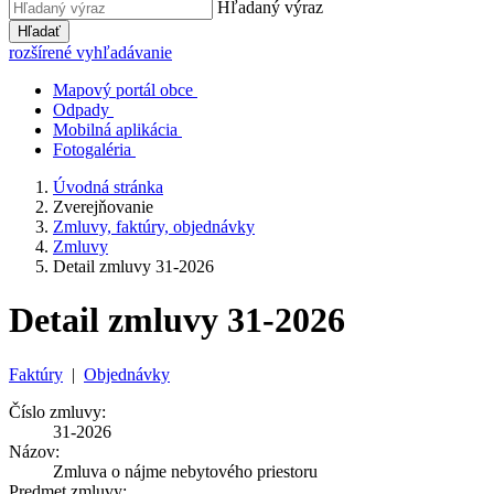
Hľadaný výraz
Hľadať
rozšírené vyhľadávanie
Mapový portál obce
Odpady
Mobilná aplikácia
Fotogaléria
Úvodná stránka
Zverejňovanie
Zmluvy, faktúry, objednávky
Zmluvy
Detail zmluvy 31-2026
Detail zmluvy 31-2026
Faktúry
|
Objednávky
Číslo zmluvy:
31-2026
Názov:
Zmluva o nájme nebytového priestoru
Predmet zmluvy: