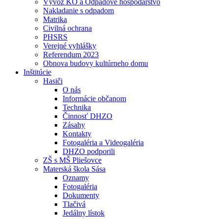
Vývoz KO a Odpadové hospodárstvo
Nakladanie s odpadom
Matrika
Civilná ochrana
PHSRS
Verejné vyhlášky
Referendum 2023
Obnova budovy kultúrneho domu
Inštitúcie
Hasiči
O nás
Informácie občanom
Technika
Činnosť DHZO
Zásahy
Kontakty
Fotogaléria a Videogaléria
DHZO podporili
ZŠ s MŠ Pliešovce
Materská škola Sása
Oznamy
Fotogaléria
Dokumenty
Tlačivá
Jedálny lístok