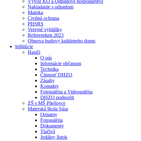
Vývoz KO a Odpadové hospodárstvo
Nakladanie s odpadom
Matrika
Civilná ochrana
PHSRS
Verejné vyhlášky
Referendum 2023
Obnova budovy kultúrneho domu
Inštitúcie
Hasiči
O nás
Informácie občanom
Technika
Činnosť DHZO
Zásahy
Kontakty
Fotogaléria a Videogaléria
DHZO podporili
ZŠ s MŠ Pliešovce
Materská škola Sása
Oznamy
Fotogaléria
Dokumenty
Tlačivá
Jedálny lístok