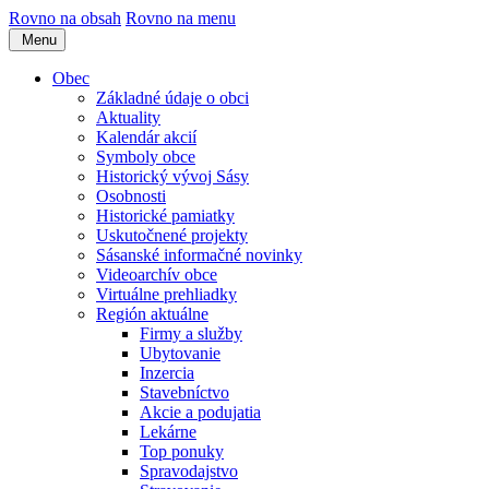
Rovno na obsah
Rovno na menu
Menu
Obec
Základné údaje o obci
Aktuality
Kalendár akcií
Symboly obce
Historický vývoj Sásy
Osobnosti
Historické pamiatky
Uskutočnené projekty
Sásanské informačné novinky
Videoarchív obce
Virtuálne prehliadky
Región aktuálne
Firmy a služby
Ubytovanie
Inzercia
Stavebníctvo
Akcie a podujatia
Lekárne
Top ponuky
Spravodajstvo