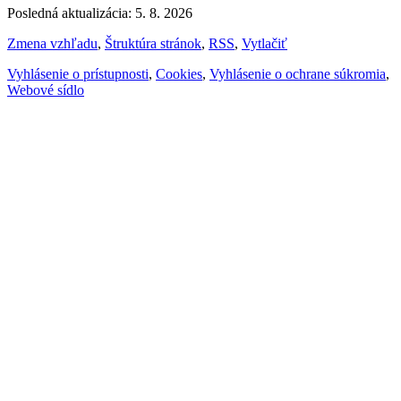
Posledná aktualizácia: 5. 8. 2026
Zmena vzhľadu
,
Štruktúra stránok
,
RSS
,
Vytlačiť
Vyhlásenie o prístupnosti
,
Cookies
,
Vyhlásenie o ochrane súkromia
,
Webové sídlo