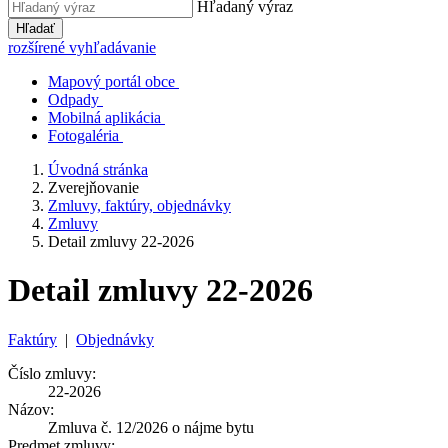
Hľadaný výraz
Hľadať
rozšírené vyhľadávanie
Mapový portál obce
Odpady
Mobilná aplikácia
Fotogaléria
Úvodná stránka
Zverejňovanie
Zmluvy, faktúry, objednávky
Zmluvy
Detail zmluvy 22-2026
Detail zmluvy 22-2026
Faktúry
|
Objednávky
Číslo zmluvy:
22-2026
Názov:
Zmluva č. 12/2026 o nájme bytu
Predmet zmluvy: