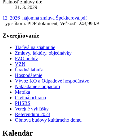
Platnosť zmluvy do:
31. 3. 2029
12_2026_nájomná zmluva Špekkerová.pdf
Typ súboru: PDF dokument, Veľkosť: 243,99 kB
Zverejňovanie
Tlačivá na stiahnutie
Zmluvy, faktúry, objednávky
FZO archív
VZN
Úradná tabuľa
Hospodárenie
Vývoz KO a Odpadové hospodárstvo
Nakladanie s odpadom
Matrika
Civilná ochrana
PHSRS
Verejné vyhlášky
Referendum 2023
Obnova budovy kultúrneho domu
Kalendár