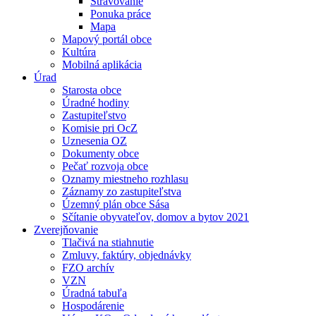
Stravovanie
Ponuka práce
Mapa
Mapový portál obce
Kultúra
Mobilná aplikácia
Úrad
Starosta obce
Úradné hodiny
Zastupiteľstvo
Komisie pri OcZ
Uznesenia OZ
Dokumenty obce
Pečať rozvoja obce
Oznamy miestneho rozhlasu
Záznamy zo zastupiteľstva
Územný plán obce Sása
Sčítanie obyvateľov, domov a bytov 2021
Zverejňovanie
Tlačivá na stiahnutie
Zmluvy, faktúry, objednávky
FZO archív
VZN
Úradná tabuľa
Hospodárenie