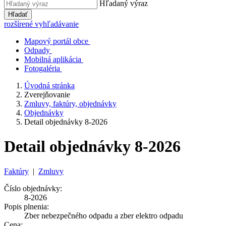
Hľadaný výraz
Hľadať
rozšírené vyhľadávanie
Mapový portál obce
Odpady
Mobilná aplikácia
Fotogaléria
Úvodná stránka
Zverejňovanie
Zmluvy, faktúry, objednávky
Objednávky
Detail objednávky 8-2026
Detail objednávky 8-2026
Faktúry
|
Zmluvy
Číslo objednávky:
8-2026
Popis plnenia:
Zber nebezpečného odpadu a zber elektro odpadu
Cena: