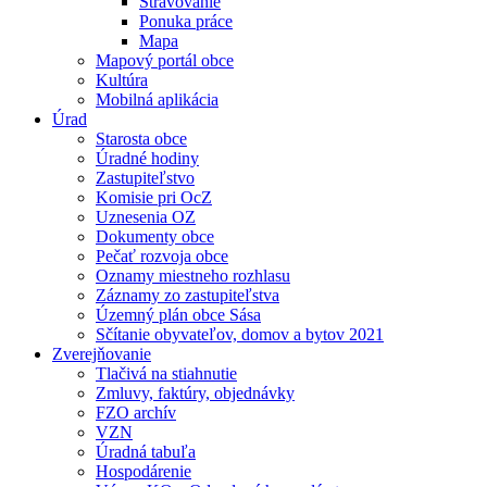
Stravovanie
Ponuka práce
Mapa
Mapový portál obce
Kultúra
Mobilná aplikácia
Úrad
Starosta obce
Úradné hodiny
Zastupiteľstvo
Komisie pri OcZ
Uznesenia OZ
Dokumenty obce
Pečať rozvoja obce
Oznamy miestneho rozhlasu
Záznamy zo zastupiteľstva
Územný plán obce Sása
Sčítanie obyvateľov, domov a bytov 2021
Zverejňovanie
Tlačivá na stiahnutie
Zmluvy, faktúry, objednávky
FZO archív
VZN
Úradná tabuľa
Hospodárenie