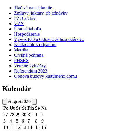
Tlačivá na stiahnutie
Zmluvy, faktúry, objednávky
FZO archív
VZN
Úradná tabuľa
Hospodárenie
Vývoz KO a Odpadové hospodárstvo
Nakladanie s odpadom
Matrika
Civilná ochrana
PHSRS
Verejné vyhlášky
Referendum 2023
Obnova budovy kultúrneho domu
Kalendár
August
2026
Po
Ut
St
Št
Pia
So
Ne
27
28
29
30
31
1
2
3
4
5
6
7
8
9
10
11
12
13
14
15
16