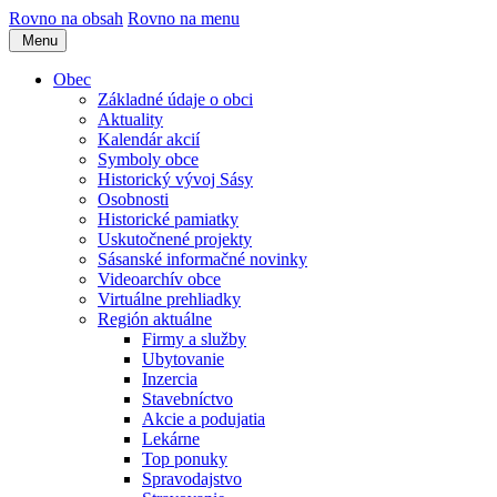
Rovno na obsah
Rovno na menu
Menu
Obec
Základné údaje o obci
Aktuality
Kalendár akcií
Symboly obce
Historický vývoj Sásy
Osobnosti
Historické pamiatky
Uskutočnené projekty
Sásanské informačné novinky
Videoarchív obce
Virtuálne prehliadky
Región aktuálne
Firmy a služby
Ubytovanie
Inzercia
Stavebníctvo
Akcie a podujatia
Lekárne
Top ponuky
Spravodajstvo