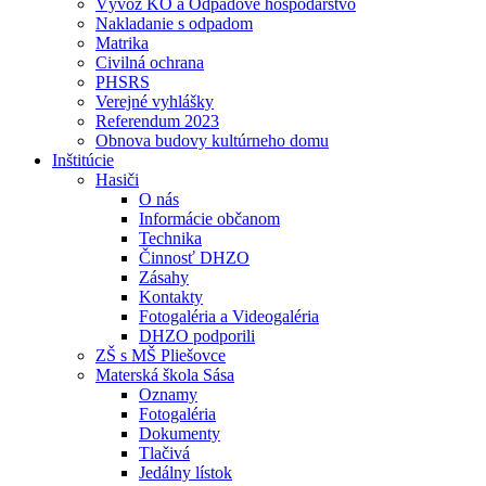
Vývoz KO a Odpadové hospodárstvo
Nakladanie s odpadom
Matrika
Civilná ochrana
PHSRS
Verejné vyhlášky
Referendum 2023
Obnova budovy kultúrneho domu
Inštitúcie
Hasiči
O nás
Informácie občanom
Technika
Činnosť DHZO
Zásahy
Kontakty
Fotogaléria a Videogaléria
DHZO podporili
ZŠ s MŠ Pliešovce
Materská škola Sása
Oznamy
Fotogaléria
Dokumenty
Tlačivá
Jedálny lístok