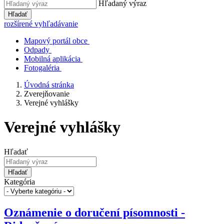
Hľadaný výraz
Hľadať
rozšírené vyhľadávanie
Mapový portál obce
Odpady
Mobilná aplikácia
Fotogaléria
Úvodná stránka
Zverejňovanie
Verejné vyhlášky
Verejné vyhlášky
Hľadať
Hľadať
Kategória
Oznámenie o doručení písomnosti -