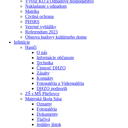
Vývoz KO a Odpadové hospodárstvo
Nakladanie s odpadom
Matrika
Civilná ochrana
PHSRS
Verejné vyhlášky
Referendum 2023
Obnova budovy kultúrneho domu
Inštitúcie
Hasiči
O nás
Informácie občanom
Technika
Činnosť DHZO
Zásahy
Kontakty
Fotogaléria a Videogaléria
DHZO podporili
ZŠ s MŠ Pliešovce
Materská škola Sása
Oznamy
Fotogaléria
Dokumenty
Tlačivá
Jedálny lístok