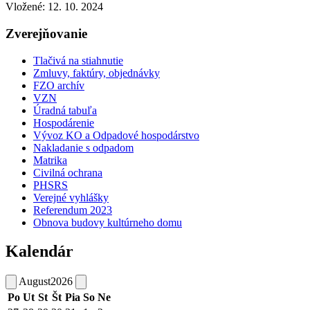
Vložené:
12. 10. 2024
Zverejňovanie
Tlačivá na stiahnutie
Zmluvy, faktúry, objednávky
FZO archív
VZN
Úradná tabuľa
Hospodárenie
Vývoz KO a Odpadové hospodárstvo
Nakladanie s odpadom
Matrika
Civilná ochrana
PHSRS
Verejné vyhlášky
Referendum 2023
Obnova budovy kultúrneho domu
Kalendár
August
2026
Po
Ut
St
Št
Pia
So
Ne