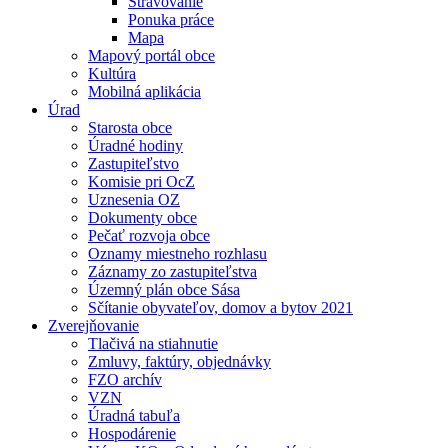
Stravovanie
Ponuka práce
Mapa
Mapový portál obce
Kultúra
Mobilná aplikácia
Úrad
Starosta obce
Úradné hodiny
Zastupiteľstvo
Komisie pri OcZ
Uznesenia OZ
Dokumenty obce
Pečať rozvoja obce
Oznamy miestneho rozhlasu
Záznamy zo zastupiteľstva
Územný plán obce Sása
Sčítanie obyvateľov, domov a bytov 2021
Zverejňovanie
Tlačivá na stiahnutie
Zmluvy, faktúry, objednávky
FZO archív
VZN
Úradná tabuľa
Hospodárenie