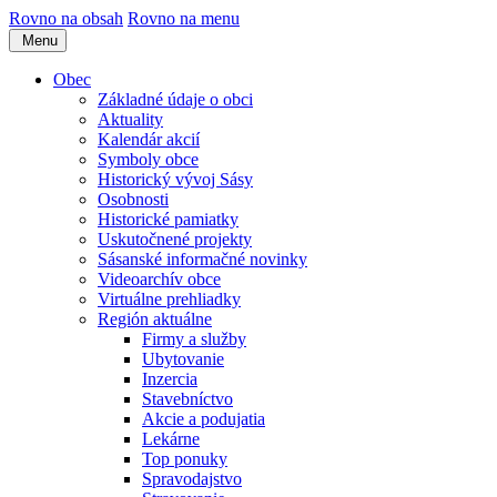
Rovno na obsah
Rovno na menu
Menu
Obec
Základné údaje o obci
Aktuality
Kalendár akcií
Symboly obce
Historický vývoj Sásy
Osobnosti
Historické pamiatky
Uskutočnené projekty
Sásanské informačné novinky
Videoarchív obce
Virtuálne prehliadky
Región aktuálne
Firmy a služby
Ubytovanie
Inzercia
Stavebníctvo
Akcie a podujatia
Lekárne
Top ponuky
Spravodajstvo