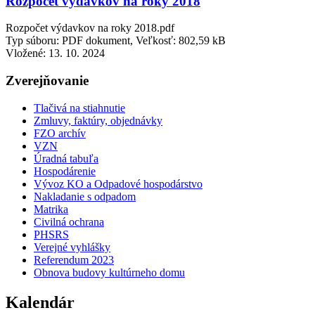
Rozpočet výdavkov na roky 2018
Rozpočet výdavkov na roky 2018.pdf
Typ súboru: PDF dokument, Veľkosť: 802,59 kB
Vložené:
13. 10. 2024
Zverejňovanie
Tlačivá na stiahnutie
Zmluvy, faktúry, objednávky
FZO archív
VZN
Úradná tabuľa
Hospodárenie
Vývoz KO a Odpadové hospodárstvo
Nakladanie s odpadom
Matrika
Civilná ochrana
PHSRS
Verejné vyhlášky
Referendum 2023
Obnova budovy kultúrneho domu
Kalendár