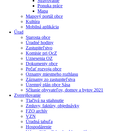
Stravovanie
Ponuka práce
Mapa
Mapový portál obce
Kultúra
Mobilná aplikácia
Úrad
Starosta obce
Úradné hodiny
Zastupiteľstvo
Komisie pri OcZ
Uznesenia OZ
Dokumenty obce
Pečať rozvoja obce
Oznamy miestneho rozhlasu
Záznamy zo zastupiteľstva
Územný plán obce Sása
Sčítanie obyvateľov, domov a bytov 2021
Zverejňovanie
Tlačivá na stiahnutie
Zmluvy, faktúry, objednávky
FZO archív
VZN
Úradná tabuľa
Hospodárenie