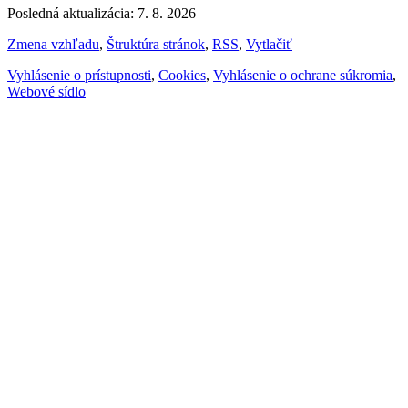
Posledná aktualizácia: 7. 8. 2026
Zmena vzhľadu
,
Štruktúra stránok
,
RSS
,
Vytlačiť
Vyhlásenie o prístupnosti
,
Cookies
,
Vyhlásenie o ochrane súkromia
,
Webové sídlo