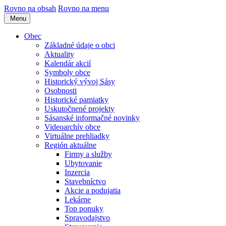
Rovno na obsah
Rovno na menu
Menu
Obec
Základné údaje o obci
Aktuality
Kalendár akcií
Symboly obce
Historický vývoj Sásy
Osobnosti
Historické pamiatky
Uskutočnené projekty
Sásanské informačné novinky
Videoarchív obce
Virtuálne prehliadky
Región aktuálne
Firmy a služby
Ubytovanie
Inzercia
Stavebníctvo
Akcie a podujatia
Lekárne
Top ponuky
Spravodajstvo