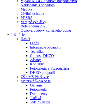
Vývoz KO a Odpadové hospodárstvo
Nakladanie s odpadom
Matrika
Civilná ochrana
PHSRS
Verejné vyhlášky
Referendum 2023
Obnova budovy kultúrneho domu
Inštitúcie
Hasiči
O nás
Informácie občanom
Technika
Činnosť DHZO
Zásahy
Kontakty
Fotogaléria a Videogaléria
DHZO podporili
ZŠ s MŠ Pliešovce
Materská škola Sása
Oznamy
Fotogaléria
Dokumenty
Tlačivá
Jedálny lístok