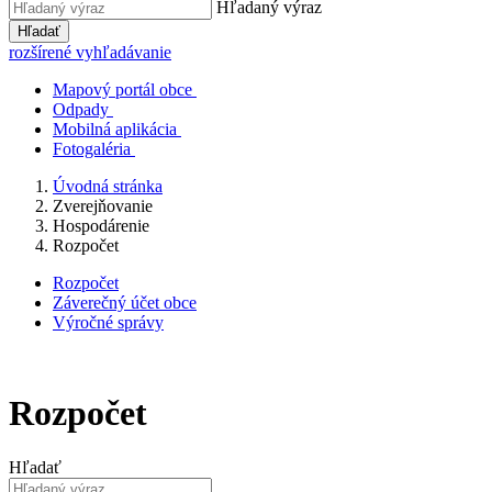
Hľadaný výraz
Hľadať
rozšírené vyhľadávanie
Mapový portál obce
Odpady
Mobilná aplikácia
Fotogaléria
Úvodná stránka
Zverejňovanie
Hospodárenie
Rozpočet
Rozpočet
Záverečný účet obce
Výročné správy
Rozpočet
Hľadať