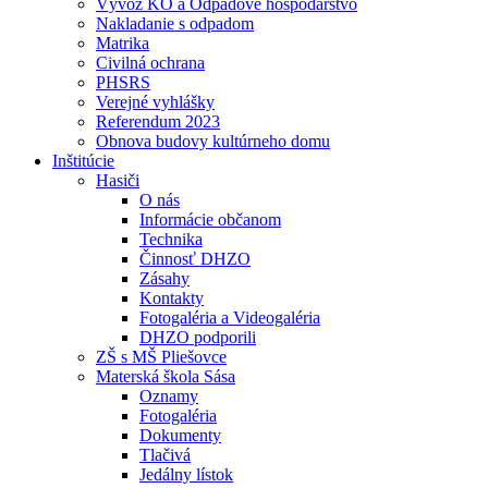
Vývoz KO a Odpadové hospodárstvo
Nakladanie s odpadom
Matrika
Civilná ochrana
PHSRS
Verejné vyhlášky
Referendum 2023
Obnova budovy kultúrneho domu
Inštitúcie
Hasiči
O nás
Informácie občanom
Technika
Činnosť DHZO
Zásahy
Kontakty
Fotogaléria a Videogaléria
DHZO podporili
ZŠ s MŠ Pliešovce
Materská škola Sása
Oznamy
Fotogaléria
Dokumenty
Tlačivá
Jedálny lístok