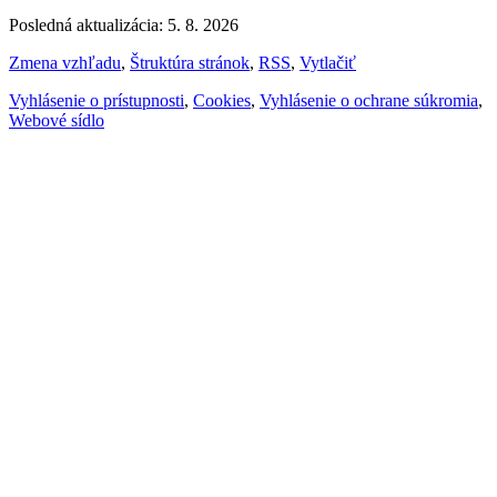
Posledná aktualizácia: 5. 8. 2026
Zmena vzhľadu
,
Štruktúra stránok
,
RSS
,
Vytlačiť
Vyhlásenie o prístupnosti
,
Cookies
,
Vyhlásenie o ochrane súkromia
,
Webové sídlo