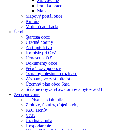
Stravovanie
Ponuka práce
Mapa
Mapový portál obce
Kultúra
Mobilná aplikácia
Úrad
Starosta obce
Úradné hodiny
Zastupiteľstvo
Komisie pri OcZ
Uznesenia OZ
Dokumenty obce
Pečať rozvoja obce
Oznamy miestneho rozhlasu
Záznamy zo zastupiteľstva
Územný plán obce Sása
Sčítanie obyvateľov, domov a bytov 2021
Zverejňovanie
Tlačivá na stiahnutie
Zmluvy, faktúry, objednávky
FZO archív
VZN
Úradná tabuľa
Hospodárenie