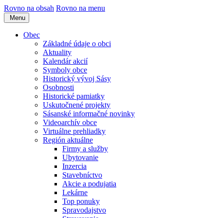
Rovno na obsah
Rovno na menu
Menu
Obec
Základné údaje o obci
Aktuality
Kalendár akcií
Symboly obce
Historický vývoj Sásy
Osobnosti
Historické pamiatky
Uskutočnené projekty
Sásanské informačné novinky
Videoarchív obce
Virtuálne prehliadky
Región aktuálne
Firmy a služby
Ubytovanie
Inzercia
Stavebníctvo
Akcie a podujatia
Lekárne
Top ponuky
Spravodajstvo