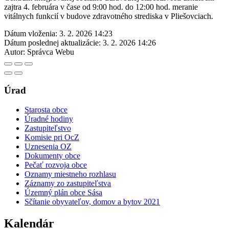
zajtra 4. februára v čase od 9:00 hod. do 12:00 hod. meranie
vitálnych funkcií v budove zdravotného strediska v Pliešovciach.
Dátum vloženia:
3. 2. 2026 14:23
Dátum poslednej aktualizácie:
3. 2. 2026 14:26
Autor:
Správca Webu
Úrad
Starosta obce
Úradné hodiny
Zastupiteľstvo
Komisie pri OcZ
Uznesenia OZ
Dokumenty obce
Pečať rozvoja obce
Oznamy miestneho rozhlasu
Záznamy zo zastupiteľstva
Územný plán obce Sása
Sčítanie obyvateľov, domov a bytov 2021
Kalendár