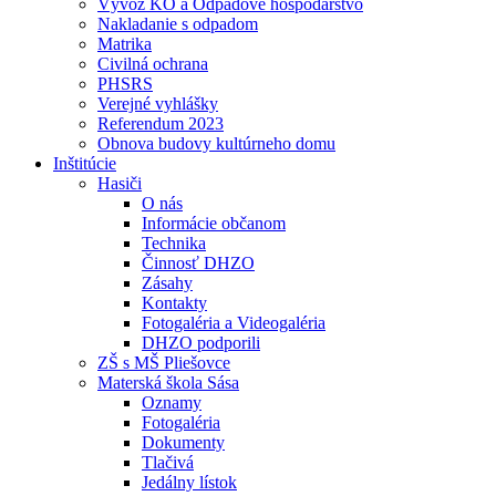
Vývoz KO a Odpadové hospodárstvo
Nakladanie s odpadom
Matrika
Civilná ochrana
PHSRS
Verejné vyhlášky
Referendum 2023
Obnova budovy kultúrneho domu
Inštitúcie
Hasiči
O nás
Informácie občanom
Technika
Činnosť DHZO
Zásahy
Kontakty
Fotogaléria a Videogaléria
DHZO podporili
ZŠ s MŠ Pliešovce
Materská škola Sása
Oznamy
Fotogaléria
Dokumenty
Tlačivá
Jedálny lístok