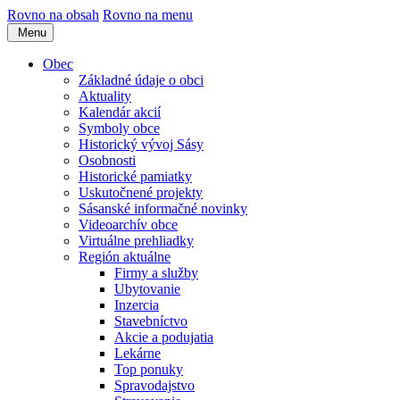
Rovno na obsah
Rovno na menu
Menu
Obec
Základné údaje o obci
Aktuality
Kalendár akcií
Symboly obce
Historický vývoj Sásy
Osobnosti
Historické pamiatky
Uskutočnené projekty
Sásanské informačné novinky
Videoarchív obce
Virtuálne prehliadky
Región aktuálne
Firmy a služby
Ubytovanie
Inzercia
Stavebníctvo
Akcie a podujatia
Lekárne
Top ponuky
Spravodajstvo