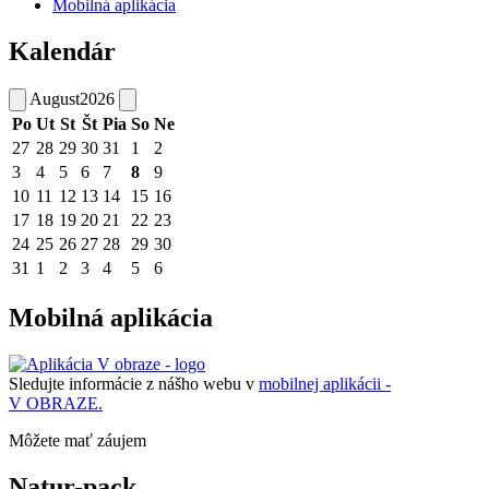
Mobilná aplikácia
Kalendár
August
2026
Po
Ut
St
Št
Pia
So
Ne
27
28
29
30
31
1
2
3
4
5
6
7
8
9
10
11
12
13
14
15
16
17
18
19
20
21
22
23
24
25
26
27
28
29
30
31
1
2
3
4
5
6
Mobilná aplikácia
Sledujte informácie z nášho webu v
mobilnej aplikácii -
V OBRAZE.
Môžete mať záujem
Natur-pack