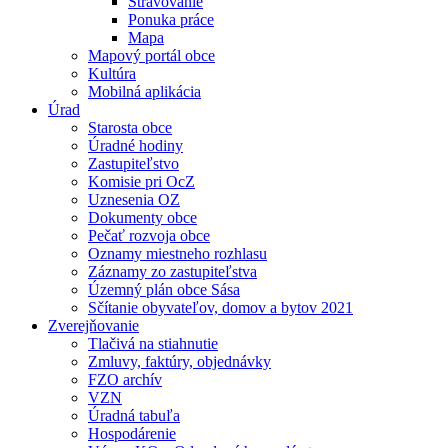
Stravovanie
Ponuka práce
Mapa
Mapový portál obce
Kultúra
Mobilná aplikácia
Úrad
Starosta obce
Úradné hodiny
Zastupiteľstvo
Komisie pri OcZ
Uznesenia OZ
Dokumenty obce
Pečať rozvoja obce
Oznamy miestneho rozhlasu
Záznamy zo zastupiteľstva
Územný plán obce Sása
Sčítanie obyvateľov, domov a bytov 2021
Zverejňovanie
Tlačivá na stiahnutie
Zmluvy, faktúry, objednávky
FZO archív
VZN
Úradná tabuľa
Hospodárenie