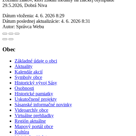
29.5.2026, Dobrá Niva
Dátum vloženia:
4. 6. 2026 8:29
Dátum poslednej aktualizácie:
4. 6. 2026 8:31
Autor:
Správca Webu
Obec
Základné údaje o obci
Aktuality
Kalendár akcií
Symboly obce
Historický vývoj Sásy
Osobnosti
Historické pamiatky
Uskutočnené projekty
Sásanské informačné novinky
Videoarchív obce
Virtuálne prehliadky
Región aktuálne
Mapový portál obce
Kultúra