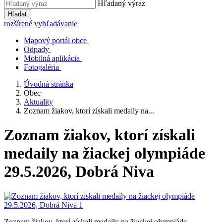
Hľadaný výraz
Hľadať
rozšírené vyhľadávanie
Mapový portál obce
Odpady
Mobilná aplikácia
Fotogaléria
Úvodná stránka
Obec
Aktuality
Zoznam žiakov, ktorí získali medaily na...
Zoznam žiakov, ktorí získali
medaily na žiackej olympiáde
29.5.2026, Dobrá Niva
Zoznam žiakov, ktorí získali medaily na žiackej olympiáde