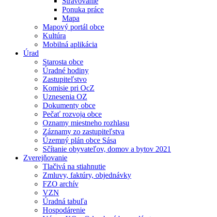
Stravovanie
Ponuka práce
Mapa
Mapový portál obce
Kultúra
Mobilná aplikácia
Úrad
Starosta obce
Úradné hodiny
Zastupiteľstvo
Komisie pri OcZ
Uznesenia OZ
Dokumenty obce
Pečať rozvoja obce
Oznamy miestneho rozhlasu
Záznamy zo zastupiteľstva
Územný plán obce Sása
Sčítanie obyvateľov, domov a bytov 2021
Zverejňovanie
Tlačivá na stiahnutie
Zmluvy, faktúry, objednávky
FZO archív
VZN
Úradná tabuľa
Hospodárenie