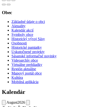
Obec
Základné údaje o obci
Aktuality
Kalendár akcií
Symboly obce
Historický vývoj Sásy
Osobnosti
Historické pamiatky
Uskutočnené projekty
Sásanské informačné novinky
Videoarchív obce
Virtuálne prehliadky
Región aktuálne
Mapový portál obce
Kultúra
Mobilná aplikácia
Kalendár
August
2026