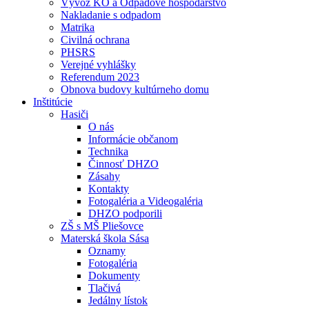
Vývoz KO a Odpadové hospodárstvo
Nakladanie s odpadom
Matrika
Civilná ochrana
PHSRS
Verejné vyhlášky
Referendum 2023
Obnova budovy kultúrneho domu
Inštitúcie
Hasiči
O nás
Informácie občanom
Technika
Činnosť DHZO
Zásahy
Kontakty
Fotogaléria a Videogaléria
DHZO podporili
ZŠ s MŠ Pliešovce
Materská škola Sása
Oznamy
Fotogaléria
Dokumenty
Tlačivá
Jedálny lístok