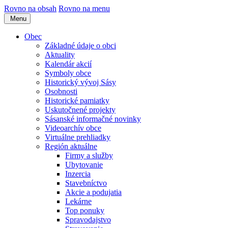
Rovno na obsah
Rovno na menu
Menu
Obec
Základné údaje o obci
Aktuality
Kalendár akcií
Symboly obce
Historický vývoj Sásy
Osobnosti
Historické pamiatky
Uskutočnené projekty
Sásanské informačné novinky
Videoarchív obce
Virtuálne prehliadky
Región aktuálne
Firmy a služby
Ubytovanie
Inzercia
Stavebníctvo
Akcie a podujatia
Lekárne
Top ponuky
Spravodajstvo