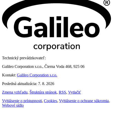
Technický prevádzkovateľ:
Galileo Corporation s.r.o., Čierna Voda 468, 925 06
Kontakt:
Galileo Corporation s.r.o.
Posledná aktualizácia: 7. 8. 2026
Zmena vzhľadu
,
Štruktúra stránok
,
RSS
,
Vytlačiť
Vyhlásenie o prístupnosti
,
Cookies
,
Vyhlásenie o ochrane súkromia
,
Webové sídlo