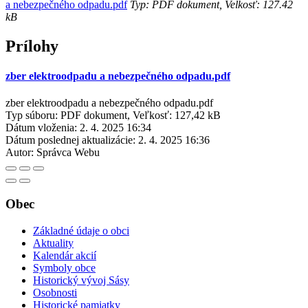
a nebezpečného odpadu.pdf
Typ: PDF dokument, Velkosť: 127.42
kB
Prílohy
zber elektroodpadu a nebezpečného odpadu.pdf
zber elektroodpadu a nebezpečného odpadu.pdf
Typ súboru: PDF dokument, Veľkosť: 127,42 kB
Dátum vloženia:
2. 4. 2025 16:34
Dátum poslednej aktualizácie:
2. 4. 2025 16:36
Autor:
Správca Webu
Obec
Základné údaje o obci
Aktuality
Kalendár akcií
Symboly obce
Historický vývoj Sásy
Osobnosti
Historické pamiatky