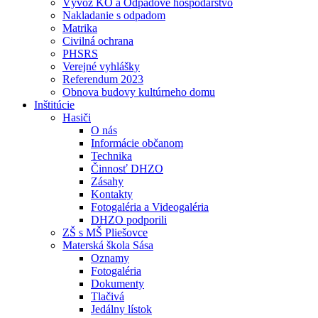
Vývoz KO a Odpadové hospodárstvo
Nakladanie s odpadom
Matrika
Civilná ochrana
PHSRS
Verejné vyhlášky
Referendum 2023
Obnova budovy kultúrneho domu
Inštitúcie
Hasiči
O nás
Informácie občanom
Technika
Činnosť DHZO
Zásahy
Kontakty
Fotogaléria a Videogaléria
DHZO podporili
ZŠ s MŠ Pliešovce
Materská škola Sása
Oznamy
Fotogaléria
Dokumenty
Tlačivá
Jedálny lístok