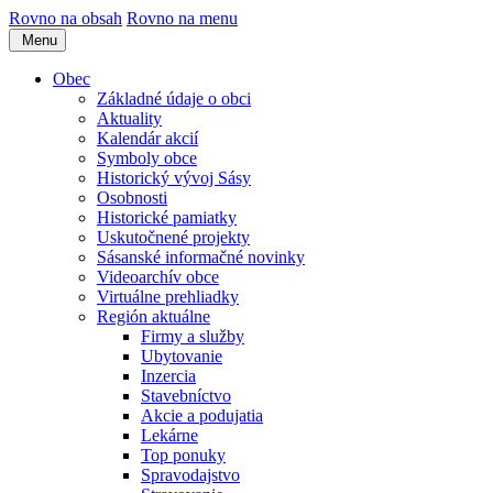
Rovno na obsah
Rovno na menu
Menu
Obec
Základné údaje o obci
Aktuality
Kalendár akcií
Symboly obce
Historický vývoj Sásy
Osobnosti
Historické pamiatky
Uskutočnené projekty
Sásanské informačné novinky
Videoarchív obce
Virtuálne prehliadky
Región aktuálne
Firmy a služby
Ubytovanie
Inzercia
Stavebníctvo
Akcie a podujatia
Lekárne
Top ponuky
Spravodajstvo