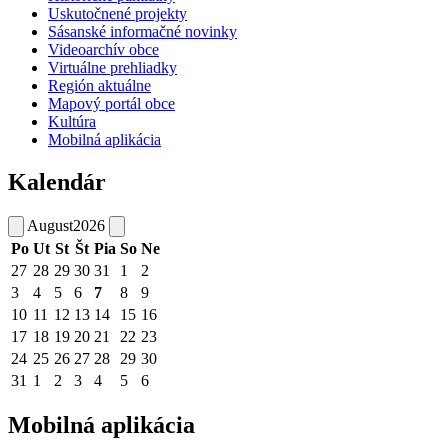
Uskutočnené projekty
Sásanské informačné novinky
Videoarchív obce
Virtuálne prehliadky
Región aktuálne
Mapový portál obce
Kultúra
Mobilná aplikácia
Kalendár
August
2026
Po
Ut
St
Št
Pia
So
Ne
27
28
29
30
31
1
2
3
4
5
6
7
8
9
10
11
12
13
14
15
16
17
18
19
20
21
22
23
24
25
26
27
28
29
30
31
1
2
3
4
5
6
Mobilná aplikácia