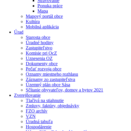
Stravovanie
Ponuka práce
Mapa
Mapový portál obce
Kultúra
Mobilná aplikácia
Úrad
Starosta obce
Úradné hodiny
Zastupiteľstvo
Komisie pri OcZ
Uznesenia OZ
Dokumenty obce
Pečať rozvoja obce
Oznamy miestneho rozhlasu
Záznamy zo zastupiteľstva
Územný plán obce Sása
Sčítanie obyvateľov, domov a bytov 2021
Zverejňovanie
Tlačivá na stiahnutie
Zmluvy, faktúry, objednávky
FZO archív
VZN
Úradná tabuľa
Hospodárenie