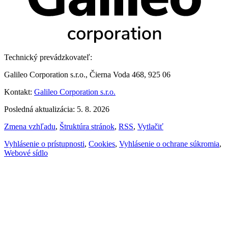
Technický prevádzkovateľ:
Galileo Corporation s.r.o., Čierna Voda 468, 925 06
Kontakt:
Galileo Corporation s.r.o.
Posledná aktualizácia: 5. 8. 2026
Zmena vzhľadu
,
Štruktúra stránok
,
RSS
,
Vytlačiť
Vyhlásenie o prístupnosti
,
Cookies
,
Vyhlásenie o ochrane súkromia
,
Webové sídlo