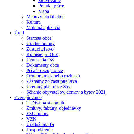
Stravovanie
Ponuka práce
Mapa
Mapový portál obce
Kultúra
Mobilná aplikácia
Úrad
Starosta obce
Úradné hodiny
Zastupiteľstvo
Komisie pri OcZ
Uznesenia OZ
Dokumenty obce
Pečať rozvoja obce
Oznamy miestneho rozhlasu
Záznamy zo zastupiteľstva
Územný plán obce Sása
Sčítanie obyvateľov, domov a bytov 2021
Zverejňovanie
Tlačivá na stiahnutie
Zmluvy, faktúry, objednávky
FZO archív
VZN
Úradná tabuľa
Hospodárenie