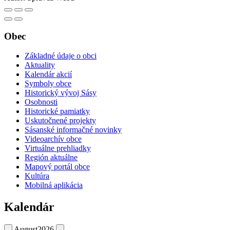
Obec
Základné údaje o obci
Aktuality
Kalendár akcií
Symboly obce
Historický vývoj Sásy
Osobnosti
Historické pamiatky
Uskutočnené projekty
Sásanské informačné novinky
Videoarchív obce
Virtuálne prehliadky
Región aktuálne
Mapový portál obce
Kultúra
Mobilná aplikácia
Kalendár
August
2026