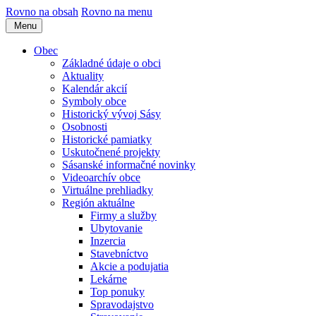
Rovno na obsah
Rovno na menu
Menu
Obec
Základné údaje o obci
Aktuality
Kalendár akcií
Symboly obce
Historický vývoj Sásy
Osobnosti
Historické pamiatky
Uskutočnené projekty
Sásanské informačné novinky
Videoarchív obce
Virtuálne prehliadky
Región aktuálne
Firmy a služby
Ubytovanie
Inzercia
Stavebníctvo
Akcie a podujatia
Lekárne
Top ponuky
Spravodajstvo