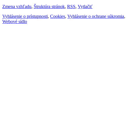
Zmena vzhľadu
,
Štruktúra stránok
,
RSS
,
Vytlačiť
Vyhlásenie o prístupnosti
,
Cookies
,
Vyhlásenie o ochrane súkromia
,
Webové sídlo