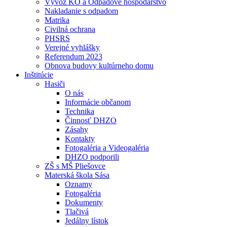
Vývoz KO a Odpadové hospodárstvo
Nakladanie s odpadom
Matrika
Civilná ochrana
PHSRS
Verejné vyhlášky
Referendum 2023
Obnova budovy kultúrneho domu
Inštitúcie
Hasiči
O nás
Informácie občanom
Technika
Činnosť DHZO
Zásahy
Kontakty
Fotogaléria a Videogaléria
DHZO podporili
ZŠ s MŠ Pliešovce
Materská škola Sása
Oznamy
Fotogaléria
Dokumenty
Tlačivá
Jedálny lístok