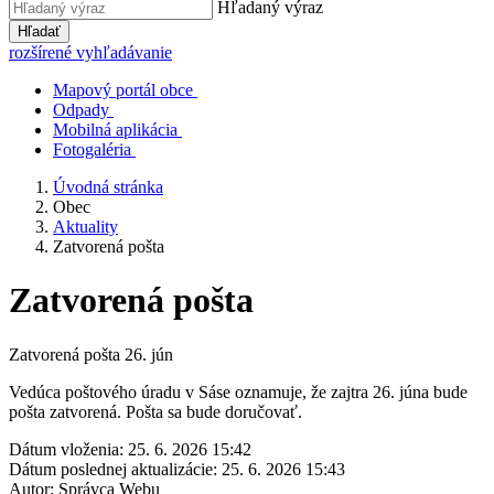
Hľadaný výraz
Hľadať
rozšírené vyhľadávanie
Mapový portál obce
Odpady
Mobilná aplikácia
Fotogaléria
Úvodná stránka
Obec
Aktuality
Zatvorená pošta
Zatvorená pošta
Zatvorená pošta 26. jún
Vedúca poštového úradu v Sáse oznamuje, že zajtra 26. júna bude
pošta zatvorená. Pošta sa bude doručovať.
Dátum vloženia:
25. 6. 2026 15:42
Dátum poslednej aktualizácie:
25. 6. 2026 15:43
Autor:
Správca Webu