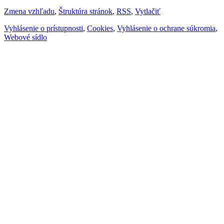
Zmena vzhľadu
,
Štruktúra stránok
,
RSS
,
Vytlačiť
Vyhlásenie o prístupnosti
,
Cookies
,
Vyhlásenie o ochrane súkromia
,
Webové sídlo