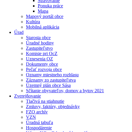
Stravovanie
Ponuka práce
Mapa
Mapový portál obce
Kultúra
Mobilná aplikácia
Úrad
Starosta obce
Úradné hodiny
Zastupiteľstvo
Komisie pri OcZ
Uznesenia OZ
Dokumenty obce
Pečať rozvoja obce
Oznamy miestneho rozhlasu
Záznamy zo zastupiteľstva
Územný plán obce Sása
Sčítanie obyvateľov, domov a bytov 2021
Zverejňovanie
Tlačivá na stiahnutie
Zmluvy, faktúry, objednávky
FZO archív
VZN
Úradná tabuľa
Hospodárenie