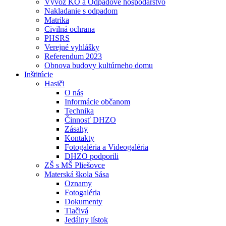
Vývoz KO a Odpadové hospodárstvo
Nakladanie s odpadom
Matrika
Civilná ochrana
PHSRS
Verejné vyhlášky
Referendum 2023
Obnova budovy kultúrneho domu
Inštitúcie
Hasiči
O nás
Informácie občanom
Technika
Činnosť DHZO
Zásahy
Kontakty
Fotogaléria a Videogaléria
DHZO podporili
ZŠ s MŠ Pliešovce
Materská škola Sása
Oznamy
Fotogaléria
Dokumenty
Tlačivá
Jedálny lístok