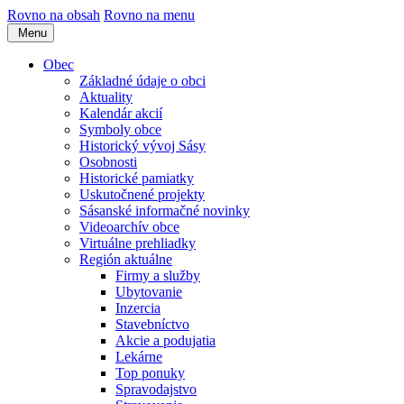
Rovno na obsah
Rovno na menu
Menu
Obec
Základné údaje o obci
Aktuality
Kalendár akcií
Symboly obce
Historický vývoj Sásy
Osobnosti
Historické pamiatky
Uskutočnené projekty
Sásanské informačné novinky
Videoarchív obce
Virtuálne prehliadky
Región aktuálne
Firmy a služby
Ubytovanie
Inzercia
Stavebníctvo
Akcie a podujatia
Lekárne
Top ponuky
Spravodajstvo