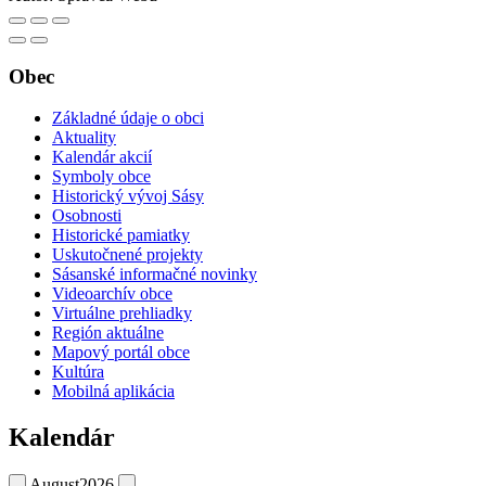
Obec
Základné údaje o obci
Aktuality
Kalendár akcií
Symboly obce
Historický vývoj Sásy
Osobnosti
Historické pamiatky
Uskutočnené projekty
Sásanské informačné novinky
Videoarchív obce
Virtuálne prehliadky
Región aktuálne
Mapový portál obce
Kultúra
Mobilná aplikácia
Kalendár
August
2026