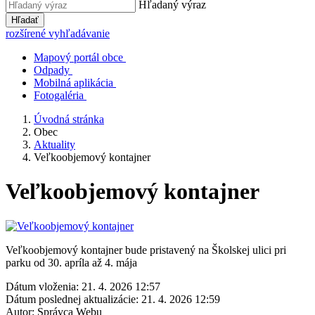
Hľadaný výraz
Hľadať
rozšírené vyhľadávanie
Mapový portál obce
Odpady
Mobilná aplikácia
Fotogaléria
Úvodná stránka
Obec
Aktuality
Veľkoobjemový kontajner
Veľkoobjemový kontajner
Veľkoobjemový kontajner bude pristavený na Školskej ulici pri
parku od 30. apríla až 4. mája
Dátum vloženia:
21. 4. 2026 12:57
Dátum poslednej aktualizácie:
21. 4. 2026 12:59
Autor:
Správca Webu