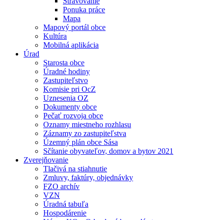
Stravovanie
Ponuka práce
Mapa
Mapový portál obce
Kultúra
Mobilná aplikácia
Úrad
Starosta obce
Úradné hodiny
Zastupiteľstvo
Komisie pri OcZ
Uznesenia OZ
Dokumenty obce
Pečať rozvoja obce
Oznamy miestneho rozhlasu
Záznamy zo zastupiteľstva
Územný plán obce Sása
Sčítanie obyvateľov, domov a bytov 2021
Zverejňovanie
Tlačivá na stiahnutie
Zmluvy, faktúry, objednávky
FZO archív
VZN
Úradná tabuľa
Hospodárenie