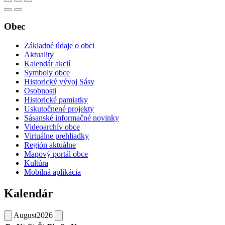
Obec
Základné údaje o obci
Aktuality
Kalendár akcií
Symboly obce
Historický vývoj Sásy
Osobnosti
Historické pamiatky
Uskutočnené projekty
Sásanské informačné novinky
Videoarchív obce
Virtuálne prehliadky
Región aktuálne
Mapový portál obce
Kultúra
Mobilná aplikácia
Kalendár
August
2026