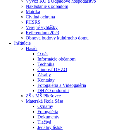
Vývoz KO a Odpadové hospodárstvo
Nakladanie s odpadom
Matrika
Civilná ochrana
PHSRS
Verejné vyhlášky
Referendum 2023
Obnova budovy kultúrneho domu
Inštitúcie
Hasiči
O nás
Informácie občanom
Technika
Činnosť DHZO
Zásahy
Kontakty
Fotogaléria a Videogaléria
DHZO podporili
ZŠ s MŠ Pliešovce
Materská škola Sása
Oznamy
Fotogaléria
Dokumenty
Tlačivá
Jedálny lístok