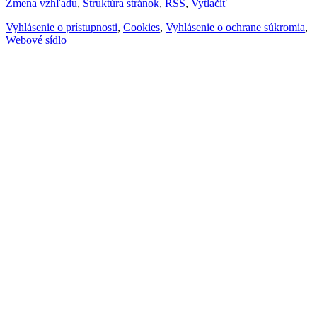
Zmena vzhľadu
,
Štruktúra stránok
,
RSS
,
Vytlačiť
Vyhlásenie o prístupnosti
,
Cookies
,
Vyhlásenie o ochrane súkromia
,
Webové sídlo