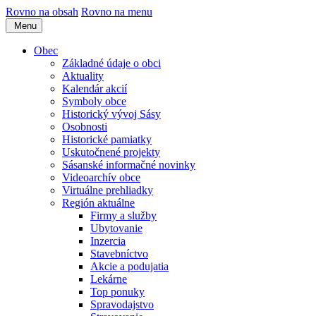
Rovno na obsah
Rovno na menu
Menu
Obec
Základné údaje o obci
Aktuality
Kalendár akcií
Symboly obce
Historický vývoj Sásy
Osobnosti
Historické pamiatky
Uskutočnené projekty
Sásanské informačné novinky
Videoarchív obce
Virtuálne prehliadky
Región aktuálne
Firmy a služby
Ubytovanie
Inzercia
Stavebníctvo
Akcie a podujatia
Lekárne
Top ponuky
Spravodajstvo