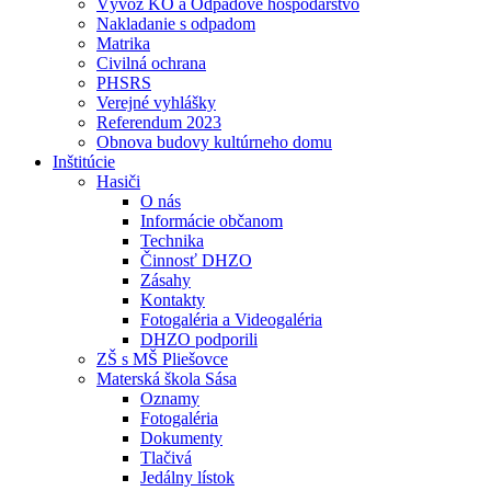
Vývoz KO a Odpadové hospodárstvo
Nakladanie s odpadom
Matrika
Civilná ochrana
PHSRS
Verejné vyhlášky
Referendum 2023
Obnova budovy kultúrneho domu
Inštitúcie
Hasiči
O nás
Informácie občanom
Technika
Činnosť DHZO
Zásahy
Kontakty
Fotogaléria a Videogaléria
DHZO podporili
ZŠ s MŠ Pliešovce
Materská škola Sása
Oznamy
Fotogaléria
Dokumenty
Tlačivá
Jedálny lístok