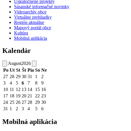
Uskutočnené projekty
Sásanské informačné novinky
Videoarchív obce
Virtuálne prehliadky
Región aktuálne
Mapový portál obce
Kultúra
Mobilná aplikácia
Kalendár
August
2026
Po
Ut
St
Št
Pia
So
Ne
27
28
29
30
31
1
2
3
4
5
6
7
8
9
10
11
12
13
14
15
16
17
18
19
20
21
22
23
24
25
26
27
28
29
30
31
1
2
3
4
5
6
Mobilná aplikácia