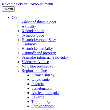
Rovno na obsah
Rovno na menu
Menu
Obec
Základné údaje o obci
Aktuality
Kalendár akcií
Symboly obce
Historický vývoj Sásy
Osobnosti
Historické pamiatky
Uskutočnené projekty
Sásanské informačné novinky
Videoarchív obce
Virtuálne prehliadky
Región aktuálne
Firmy a služby
Ubytovanie
Inzercia
Stavebníctvo
Akcie a podujatia
Lekárne
Top ponuky
Spravodajstvo