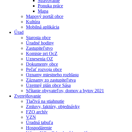
Stravovanie
Ponuka práce
Mapa
Mapový portál obce
Kultúra
Mobilná aplikácia
Úrad
Starosta obce
Úradné hodiny
Zastupiteľstvo
Komisie pri OcZ
Uznesenia OZ
Dokumenty obce
Pečať rozvoja obce
Oznamy miestneho rozhlasu
Záznamy zo zastupiteľstva
Územný plán obce Sása
Sčítanie obyvateľov, domov a bytov 2021
Zverejňovanie
Tlačivá na stiahnutie
Zmluvy, faktúry, objednávky
FZO archív
VZN
Úradná tabuľa
Hospodárenie