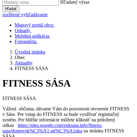
Hľadaný výraz
Hľadať
rozšírené vyhľadávanie
Mapový portál obce
Odpady
Mobilná aplikácia
Fotogaléria
Úvodná stránka
Obec
Aktuality
FITNESS SÁSA
FITNESS SÁSA
FITNESS SÁSA
Vážení občania, dávame Vám do pozornosti otvorenie FITNESS
v Sáse. Pre vstup do FITNESS sa bude využívať registračný
systém. Pre bližšie informácie môžete kliknúť na priložený
odkaz
https://sites.google.com/osksasa.info/fitness-
sasa/domovsk%C3%A1-str%C3%A1nka
na stránku FITNESS
SÁSA.