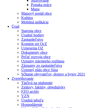
Stravovanie
Ponuka práce
Mapa
Mapový portál obce
Kultúra
Mobilná aplikácia
Úrad
Starosta obce
Úradné hodiny
Zastupiteľstvo
Komisie pri OcZ
Uznesenia OZ
Dokumenty obce
Pečať rozvoja obce
Oznamy miestneho rozhlasu
Záznamy zo zastupiteľstva
Územný plán obce Sása
Sčítanie obyvateľov, domov a bytov 2021
Zverejňovanie
Tlačivá na stiahnutie
Zmluvy, faktúry, objednávky
FZO archív
VZN
Úradná tabuľa
Hospodárenie