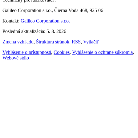
Galileo Corporation s.r.o., Čierna Voda 468, 925 06
Kontakt:
Galileo Corporation s.r.o.
Posledná aktualizácia: 5. 8. 2026
Zmena vzhľadu
,
Štruktúra stránok
,
RSS
,
Vytlačiť
Vyhlásenie o prístupnosti
,
Cookies
,
Vyhlásenie o ochrane súkromia
,
Webové sídlo