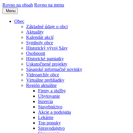
Rovno na obsah
Rovno na menu
Menu
Obec
Základné údaje o obci
Aktuality
Kalendár akcií
Symboly obce
Historický vývoj Sásy
Osobnosti
Historické pamiatky
Uskutočnené projekty
Sásanské informačné novinky
Videoarchív obce
Virtuálne prehliadky
Región aktuálne
Firmy a služby
Ubytovanie
Inzercia
Stavebníctvo
Akcie a podujatia
Lekárne
Top ponuky
Spravodajstvo