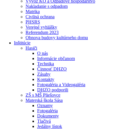
Vývoz KO a Odpadové hospodárstvo
Nakladanie s odpadom
Matrika
Civilná ochrana
PHSRS
Verejné vyhlášky
Referendum 2023
Obnova budovy kultúrneho domu
Inštitúcie
Hasiči
O nás
Informácie občanom
Technika
Činnosť DHZO
Zásahy
Kontakty
Fotogaléria a Videogaléria
DHZO podporili
ZŠ s MŠ Pliešovce
Materská škola Sása
Oznamy
Fotogaléria
Dokumenty
Tlačivá
Jedálny lístok