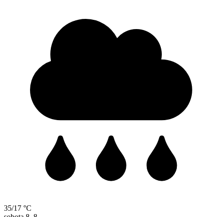
35/17 °C
sobota
8. 8.