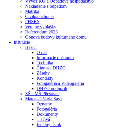
Vývoz KO a Odpadové hospodárstvo
Nakladanie s odpadom
Matrika
Civilná ochrana
PHSRS
Verejné vyhlášky
Referendum 2023
Obnova budovy kultúrneho domu
Inštitúcie
Hasiči
O nás
Informácie občanom
Technika
Činnosť DHZO
Zásahy
Kontakty
Fotogaléria a Videogaléria
DHZO podporili
ZŠ s MŠ Pliešovce
Materská škola Sása
Oznamy
Fotogaléria
Dokumenty
Tlačivá
Jedálny lístok