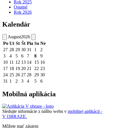
Rok 2025
Ostatné
Rok 2026
Kalendár
August
2026
Po
Ut
St
Št
Pia
So
Ne
27
28
29
30
31
1
2
3
4
5
6
7
8
9
10
11
12
13
14
15
16
17
18
19
20
21
22
23
24
25
26
27
28
29
30
31
1
2
3
4
5
6
Mobilná aplikácia
Sledujte informácie z nášho webu v
mobilnej aplikácii -
V OBRAZE.
Môžete mať záujem