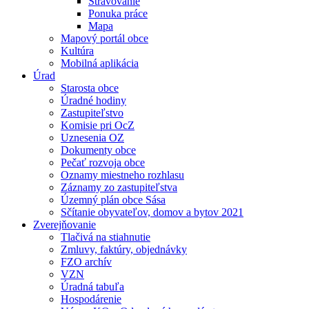
Stravovanie
Ponuka práce
Mapa
Mapový portál obce
Kultúra
Mobilná aplikácia
Úrad
Starosta obce
Úradné hodiny
Zastupiteľstvo
Komisie pri OcZ
Uznesenia OZ
Dokumenty obce
Pečať rozvoja obce
Oznamy miestneho rozhlasu
Záznamy zo zastupiteľstva
Územný plán obce Sása
Sčítanie obyvateľov, domov a bytov 2021
Zverejňovanie
Tlačivá na stiahnutie
Zmluvy, faktúry, objednávky
FZO archív
VZN
Úradná tabuľa
Hospodárenie