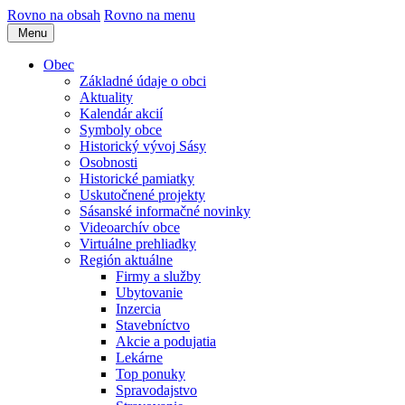
Rovno na obsah
Rovno na menu
Menu
Obec
Základné údaje o obci
Aktuality
Kalendár akcií
Symboly obce
Historický vývoj Sásy
Osobnosti
Historické pamiatky
Uskutočnené projekty
Sásanské informačné novinky
Videoarchív obce
Virtuálne prehliadky
Región aktuálne
Firmy a služby
Ubytovanie
Inzercia
Stavebníctvo
Akcie a podujatia
Lekárne
Top ponuky
Spravodajstvo