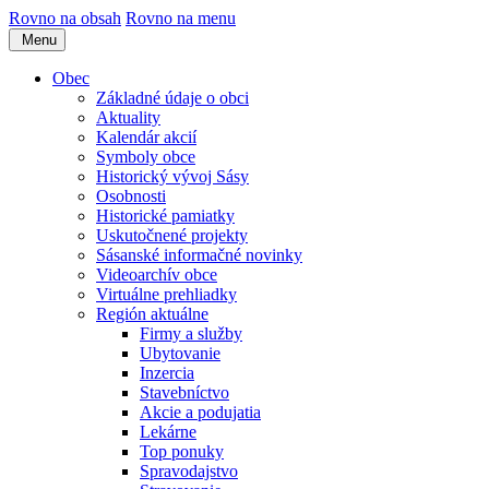
Rovno na obsah
Rovno na menu
Menu
Obec
Základné údaje o obci
Aktuality
Kalendár akcií
Symboly obce
Historický vývoj Sásy
Osobnosti
Historické pamiatky
Uskutočnené projekty
Sásanské informačné novinky
Videoarchív obce
Virtuálne prehliadky
Región aktuálne
Firmy a služby
Ubytovanie
Inzercia
Stavebníctvo
Akcie a podujatia
Lekárne
Top ponuky
Spravodajstvo