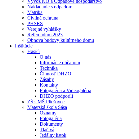
Vývoz KO a Odpadové hospodárstvo
Nakladanie s odpadom
Matrika
Civilná ochrana
PHSRS
Verejné vyhlášky
Referendum 2023
Obnova budovy kultúrneho domu
Inštitúcie
Hasiči
O nás
Informácie občanom
Technika
Činnosť DHZO
Zásahy
Kontakty
Fotogaléria a Videogaléria
DHZO podporili
ZŠ s MŠ Pliešovce
Materská škola Sása
Oznamy
Fotogaléria
Dokumenty
Tlačivá
Jedálny lístok