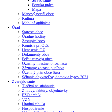
Stravovanie
Ponuka práce
Mapa
Mapový portál obce
Kultúra
Mobilná aplikácia
Úrad
Starosta obce
Úradné hodiny
Zastupiteľstvo
Komisie pri OcZ
Uznesenia OZ
Dokumenty obce
Pečať rozvoja obce
Oznamy miestneho rozhlasu
Záznamy zo zastupiteľstva
Územný plán obce Sása
Sčítanie obyvateľov, domov a bytov 2021
Zverejňovanie
Tlačivá na stiahnutie
Zmluvy, faktúry, objednávky
FZO archív
VZN
Úradná tabuľa
Hospodárenie