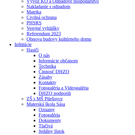
Vývoz KO a Odpadové hospodárstvo
Nakladanie s odpadom
Matrika
Civilná ochrana
PHSRS
Verejné vyhlášky
Referendum 2023
Obnova budovy kultúrneho domu
Inštitúcie
Hasiči
O nás
Informácie občanom
Technika
Činnosť DHZO
Zásahy
Kontakty
Fotogaléria a Videogaléria
DHZO podporili
ZŠ s MŠ Pliešovce
Materská škola Sása
Oznamy
Fotogaléria
Dokumenty
Tlačivá
Jedálny lístok