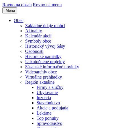
Rovno na obsah
Rovno na menu
Menu
Obec
Základné údaje o obci
Aktuality
Kalendár akcií
Symboly obce
Historický vývoj Sásy
Osobnosti
Historické pamiatky
Uskutočnené projekty
Sásanské informačné novinky
Videoarchív obce
Virtuálne prehliadky
Región aktuálne
Firmy a služby
Ubytovanie
Inzercia
Stavebníctvo
Akcie a podujatia
Lekárne
Top ponuky
Spravodajstvo