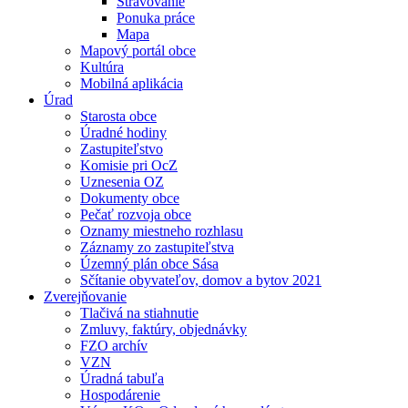
Stravovanie
Ponuka práce
Mapa
Mapový portál obce
Kultúra
Mobilná aplikácia
Úrad
Starosta obce
Úradné hodiny
Zastupiteľstvo
Komisie pri OcZ
Uznesenia OZ
Dokumenty obce
Pečať rozvoja obce
Oznamy miestneho rozhlasu
Záznamy zo zastupiteľstva
Územný plán obce Sása
Sčítanie obyvateľov, domov a bytov 2021
Zverejňovanie
Tlačivá na stiahnutie
Zmluvy, faktúry, objednávky
FZO archív
VZN
Úradná tabuľa
Hospodárenie