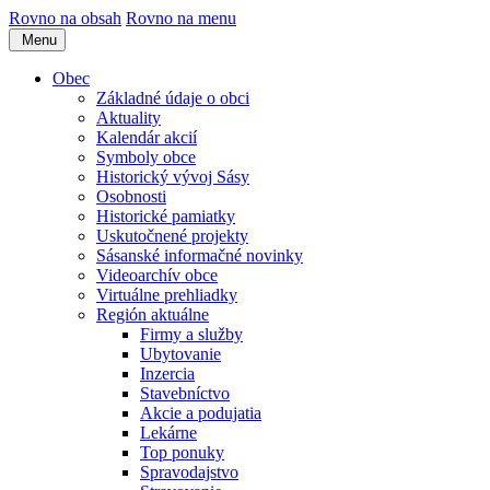
Rovno na obsah
Rovno na menu
Menu
Obec
Základné údaje o obci
Aktuality
Kalendár akcií
Symboly obce
Historický vývoj Sásy
Osobnosti
Historické pamiatky
Uskutočnené projekty
Sásanské informačné novinky
Videoarchív obce
Virtuálne prehliadky
Región aktuálne
Firmy a služby
Ubytovanie
Inzercia
Stavebníctvo
Akcie a podujatia
Lekárne
Top ponuky
Spravodajstvo