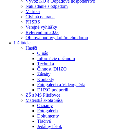
Vývoz KO a Odpadové hospodárstvo
Nakladanie s odpadom
Matrika
Civilná ochrana
PHSRS
Verejné vyhlášky
Referendum 2023
Obnova budovy kultúrneho domu
Inštitúcie
Hasiči
O nás
Informácie občanom
Technika
Činnosť DHZO
Zásahy
Kontakty
Fotogaléria a Videogaléria
DHZO podporili
ZŠ s MŠ Pliešovce
Materská škola Sása
Oznamy
Fotogaléria
Dokumenty
Tlačivá
Jedálny lístok