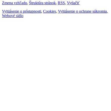
Zmena vzhľadu
,
Štruktúra stránok
,
RSS
,
Vytlačiť
Vyhlásenie o prístupnosti
,
Cookies
,
Vyhlásenie o ochrane súkromia
,
Webové sídlo