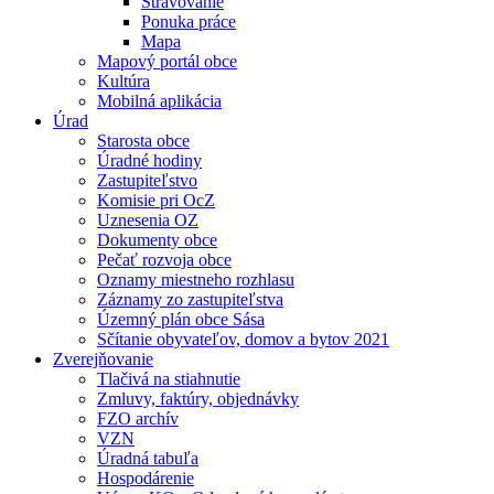
Stravovanie
Ponuka práce
Mapa
Mapový portál obce
Kultúra
Mobilná aplikácia
Úrad
Starosta obce
Úradné hodiny
Zastupiteľstvo
Komisie pri OcZ
Uznesenia OZ
Dokumenty obce
Pečať rozvoja obce
Oznamy miestneho rozhlasu
Záznamy zo zastupiteľstva
Územný plán obce Sása
Sčítanie obyvateľov, domov a bytov 2021
Zverejňovanie
Tlačivá na stiahnutie
Zmluvy, faktúry, objednávky
FZO archív
VZN
Úradná tabuľa
Hospodárenie