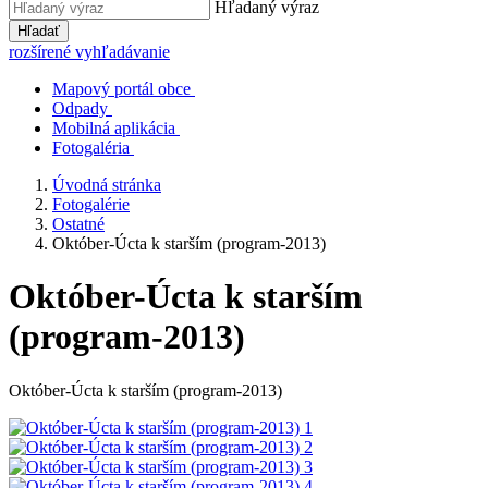
Hľadaný výraz
Hľadať
rozšírené vyhľadávanie
Mapový portál obce
Odpady
Mobilná aplikácia
Fotogaléria
Úvodná stránka
Fotogalérie
Ostatné
Október-Úcta k starším (program-2013)
Október-Úcta k starším
(program-2013)
Október-Úcta k starším (program-2013)