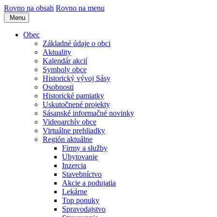
Rovno na obsah
Rovno na menu
Menu
Obec
Základné údaje o obci
Aktuality
Kalendár akcií
Symboly obce
Historický vývoj Sásy
Osobnosti
Historické pamiatky
Uskutočnené projekty
Sásanské informačné novinky
Videoarchív obce
Virtuálne prehliadky
Región aktuálne
Firmy a služby
Ubytovanie
Inzercia
Stavebníctvo
Akcie a podujatia
Lekárne
Top ponuky
Spravodajstvo