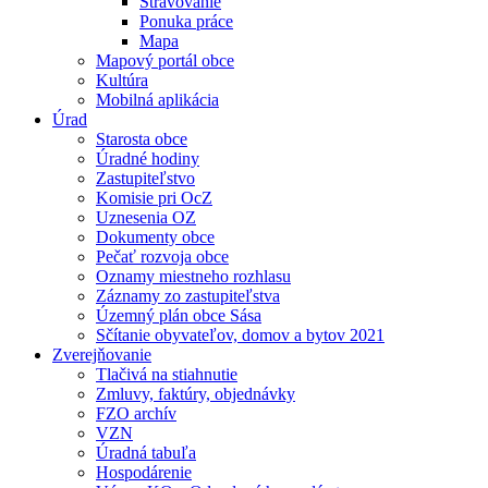
Stravovanie
Ponuka práce
Mapa
Mapový portál obce
Kultúra
Mobilná aplikácia
Úrad
Starosta obce
Úradné hodiny
Zastupiteľstvo
Komisie pri OcZ
Uznesenia OZ
Dokumenty obce
Pečať rozvoja obce
Oznamy miestneho rozhlasu
Záznamy zo zastupiteľstva
Územný plán obce Sása
Sčítanie obyvateľov, domov a bytov 2021
Zverejňovanie
Tlačivá na stiahnutie
Zmluvy, faktúry, objednávky
FZO archív
VZN
Úradná tabuľa
Hospodárenie