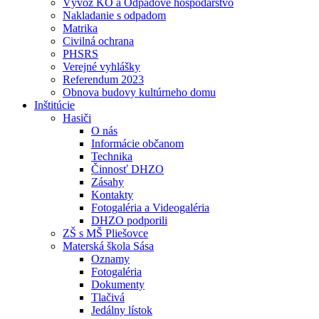
Vývoz KO a Odpadové hospodárstvo
Nakladanie s odpadom
Matrika
Civilná ochrana
PHSRS
Verejné vyhlášky
Referendum 2023
Obnova budovy kultúrneho domu
Inštitúcie
Hasiči
O nás
Informácie občanom
Technika
Činnosť DHZO
Zásahy
Kontakty
Fotogaléria a Videogaléria
DHZO podporili
ZŠ s MŠ Pliešovce
Materská škola Sása
Oznamy
Fotogaléria
Dokumenty
Tlačivá
Jedálny lístok