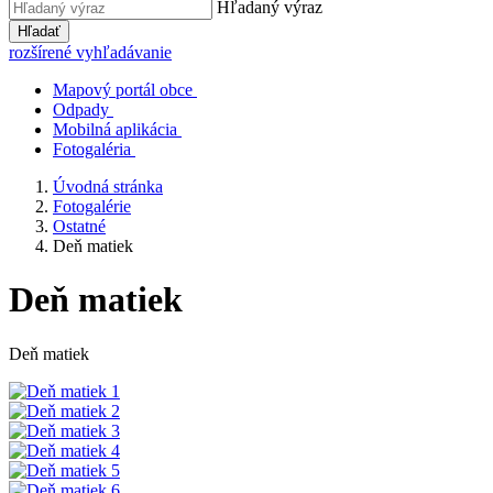
Hľadaný výraz
Hľadať
rozšírené vyhľadávanie
Mapový portál obce
Odpady
Mobilná aplikácia
Fotogaléria
Úvodná stránka
Fotogalérie
Ostatné
Deň matiek
Deň matiek
Deň matiek