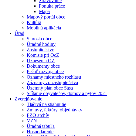
Stravovanie
Ponuka práce
Mapa
Mapový portál obce
Kultúra
Mobilná aplikácia
Úrad
Starosta obce
Úradné hodiny
Zastupiteľstvo
Komisie pri OcZ
Uznesenia OZ
Dokumenty obce
Pečať rozvoja obce
Oznamy miestneho rozhlasu
Záznamy zo zastupiteľstva
Územný plán obce Sása
Sčítanie obyvateľov, domov a bytov 2021
Zverejňovanie
Tlačivá na stiahnutie
Zmluvy, faktúry, objednávky
FZO archív
VZN
Úradná tabuľa
Hospodárenie