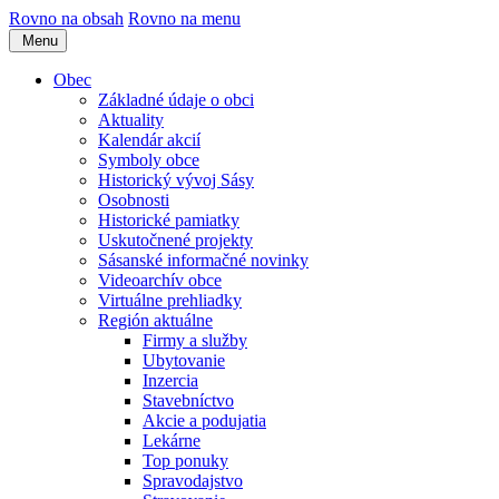
Rovno na obsah
Rovno na menu
Menu
Obec
Základné údaje o obci
Aktuality
Kalendár akcií
Symboly obce
Historický vývoj Sásy
Osobnosti
Historické pamiatky
Uskutočnené projekty
Sásanské informačné novinky
Videoarchív obce
Virtuálne prehliadky
Región aktuálne
Firmy a služby
Ubytovanie
Inzercia
Stavebníctvo
Akcie a podujatia
Lekárne
Top ponuky
Spravodajstvo