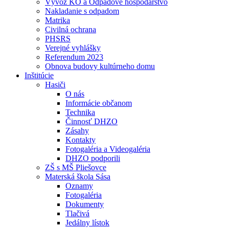
Vývoz KO a Odpadové hospodárstvo
Nakladanie s odpadom
Matrika
Civilná ochrana
PHSRS
Verejné vyhlášky
Referendum 2023
Obnova budovy kultúrneho domu
Inštitúcie
Hasiči
O nás
Informácie občanom
Technika
Činnosť DHZO
Zásahy
Kontakty
Fotogaléria a Videogaléria
DHZO podporili
ZŠ s MŠ Pliešovce
Materská škola Sása
Oznamy
Fotogaléria
Dokumenty
Tlačivá
Jedálny lístok