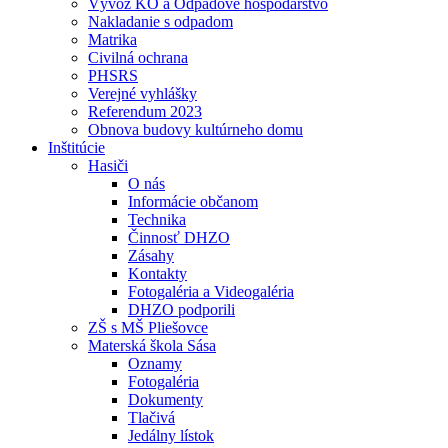
Vývoz KO a Odpadové hospodárstvo
Nakladanie s odpadom
Matrika
Civilná ochrana
PHSRS
Verejné vyhlášky
Referendum 2023
Obnova budovy kultúrneho domu
Inštitúcie
Hasiči
O nás
Informácie občanom
Technika
Činnosť DHZO
Zásahy
Kontakty
Fotogaléria a Videogaléria
DHZO podporili
ZŠ s MŠ Pliešovce
Materská škola Sása
Oznamy
Fotogaléria
Dokumenty
Tlačivá
Jedálny lístok