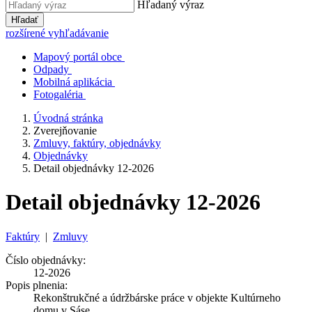
Hľadaný výraz
Hľadať
rozšírené vyhľadávanie
Mapový portál obce
Odpady
Mobilná aplikácia
Fotogaléria
Úvodná stránka
Zverejňovanie
Zmluvy, faktúry, objednávky
Objednávky
Detail objednávky 12-2026
Detail objednávky 12-2026
Faktúry
|
Zmluvy
Číslo objednávky:
12-2026
Popis plnenia:
Rekonštrukčné a údržbárske práce v objekte Kultúrneho
domu v Sáse