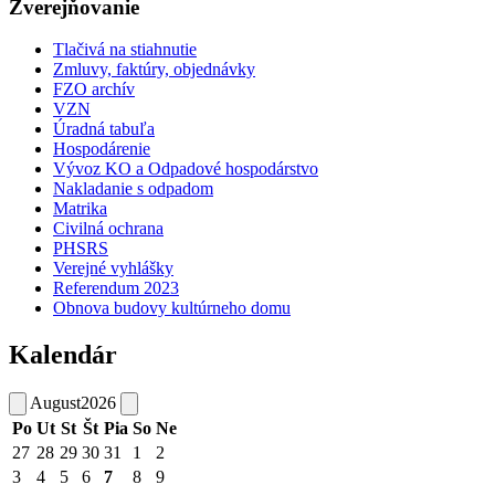
Zverejňovanie
Tlačivá na stiahnutie
Zmluvy, faktúry, objednávky
FZO archív
VZN
Úradná tabuľa
Hospodárenie
Vývoz KO a Odpadové hospodárstvo
Nakladanie s odpadom
Matrika
Civilná ochrana
PHSRS
Verejné vyhlášky
Referendum 2023
Obnova budovy kultúrneho domu
Kalendár
August
2026
Po
Ut
St
Št
Pia
So
Ne
27
28
29
30
31
1
2
3
4
5
6
7
8
9