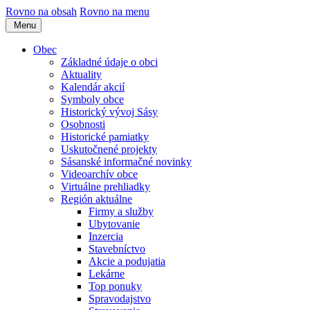
Rovno na obsah
Rovno na menu
Menu
Obec
Základné údaje o obci
Aktuality
Kalendár akcií
Symboly obce
Historický vývoj Sásy
Osobnosti
Historické pamiatky
Uskutočnené projekty
Sásanské informačné novinky
Videoarchív obce
Virtuálne prehliadky
Región aktuálne
Firmy a služby
Ubytovanie
Inzercia
Stavebníctvo
Akcie a podujatia
Lekárne
Top ponuky
Spravodajstvo