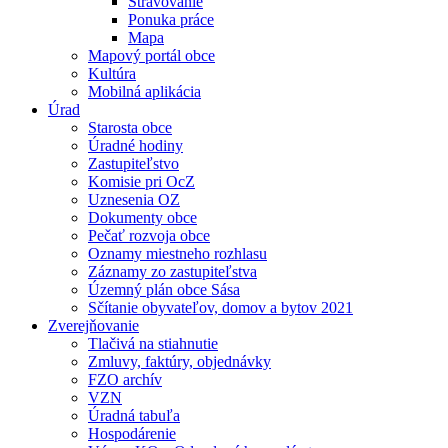
Stravovanie
Ponuka práce
Mapa
Mapový portál obce
Kultúra
Mobilná aplikácia
Úrad
Starosta obce
Úradné hodiny
Zastupiteľstvo
Komisie pri OcZ
Uznesenia OZ
Dokumenty obce
Pečať rozvoja obce
Oznamy miestneho rozhlasu
Záznamy zo zastupiteľstva
Územný plán obce Sása
Sčítanie obyvateľov, domov a bytov 2021
Zverejňovanie
Tlačivá na stiahnutie
Zmluvy, faktúry, objednávky
FZO archív
VZN
Úradná tabuľa
Hospodárenie