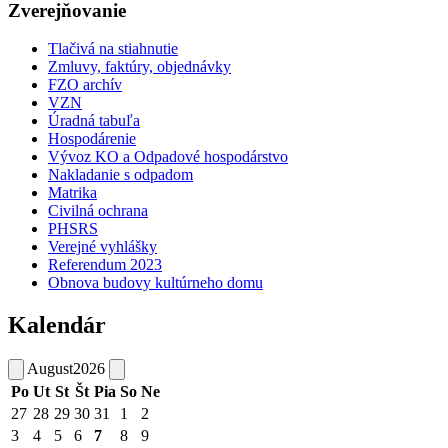
Zverejňovanie
Tlačivá na stiahnutie
Zmluvy, faktúry, objednávky
FZO archív
VZN
Úradná tabuľa
Hospodárenie
Vývoz KO a Odpadové hospodárstvo
Nakladanie s odpadom
Matrika
Civilná ochrana
PHSRS
Verejné vyhlášky
Referendum 2023
Obnova budovy kultúrneho domu
Kalendár
August
2026
Po
Ut
St
Št
Pia
So
Ne
27
28
29
30
31
1
2
3
4
5
6
7
8
9