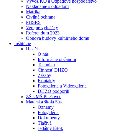
Vývoz KO a Odpadové hospodárstvo
Nakladanie s odpadom
Matrika
Civilná ochrana
PHSRS
Verejné vyhlášky
Referendum 2023
Obnova budovy kultúrneho domu
Inštitúcie
Hasiči
O nás
Informácie občanom
Technika
Činnosť DHZO
Zásahy
Kontakty
Fotogaléria a Videogaléria
DHZO podporili
ZŠ s MŠ Pliešovce
Materská škola Sása
Oznamy
Fotogaléria
Dokumenty
Tlačivá
Jedálny lístok