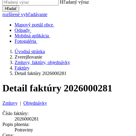
Hľadaný výraz
Hľadať
rozšírené vyhľadávanie
Mapový portál obce
Odpady
Mobilná aplikácia
Fotogaléria
Úvodná stránka
Zverejňovanie
Zmluvy, faktúry, objednávky
Faktúry
Detail faktúry 2026000281
Detail faktúry 2026000281
Zmluvy
|
Objednávky
Číslo faktúry:
2026000281
Popis plnenia:
Potraviny
Cena: