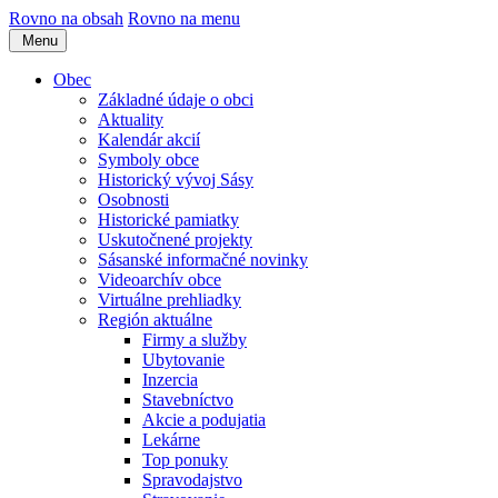
Rovno na obsah
Rovno na menu
Menu
Obec
Základné údaje o obci
Aktuality
Kalendár akcií
Symboly obce
Historický vývoj Sásy
Osobnosti
Historické pamiatky
Uskutočnené projekty
Sásanské informačné novinky
Videoarchív obce
Virtuálne prehliadky
Región aktuálne
Firmy a služby
Ubytovanie
Inzercia
Stavebníctvo
Akcie a podujatia
Lekárne
Top ponuky
Spravodajstvo