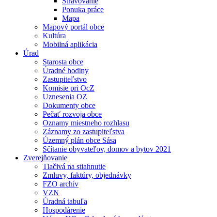
Stravovanie
Ponuka práce
Mapa
Mapový portál obce
Kultúra
Mobilná aplikácia
Úrad
Starosta obce
Úradné hodiny
Zastupiteľstvo
Komisie pri OcZ
Uznesenia OZ
Dokumenty obce
Pečať rozvoja obce
Oznamy miestneho rozhlasu
Záznamy zo zastupiteľstva
Územný plán obce Sása
Sčítanie obyvateľov, domov a bytov 2021
Zverejňovanie
Tlačivá na stiahnutie
Zmluvy, faktúry, objednávky
FZO archív
VZN
Úradná tabuľa
Hospodárenie