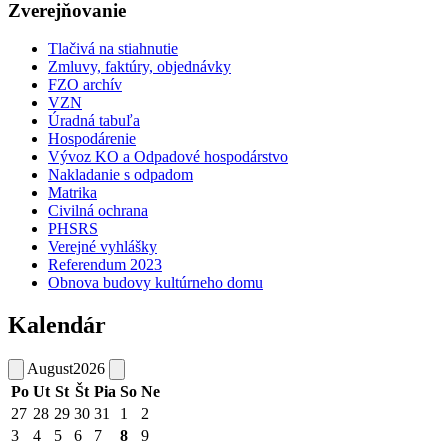
Zverejňovanie
Tlačivá na stiahnutie
Zmluvy, faktúry, objednávky
FZO archív
VZN
Úradná tabuľa
Hospodárenie
Vývoz KO a Odpadové hospodárstvo
Nakladanie s odpadom
Matrika
Civilná ochrana
PHSRS
Verejné vyhlášky
Referendum 2023
Obnova budovy kultúrneho domu
Kalendár
August
2026
Po
Ut
St
Št
Pia
So
Ne
27
28
29
30
31
1
2
3
4
5
6
7
8
9