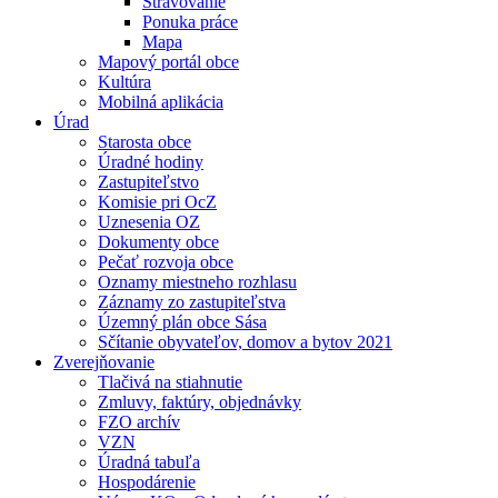
Stravovanie
Ponuka práce
Mapa
Mapový portál obce
Kultúra
Mobilná aplikácia
Úrad
Starosta obce
Úradné hodiny
Zastupiteľstvo
Komisie pri OcZ
Uznesenia OZ
Dokumenty obce
Pečať rozvoja obce
Oznamy miestneho rozhlasu
Záznamy zo zastupiteľstva
Územný plán obce Sása
Sčítanie obyvateľov, domov a bytov 2021
Zverejňovanie
Tlačivá na stiahnutie
Zmluvy, faktúry, objednávky
FZO archív
VZN
Úradná tabuľa
Hospodárenie