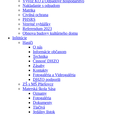
Vývoz KO a Odpadové hospodárstvo
Nakladanie s odpadom
Matrika
Civilná ochrana
PHSRS
Verejné vyhlášky
Referendum 2023
Obnova budovy kultúrneho domu
Inštitúcie
Hasiči
O nás
Informácie občanom
Technika
Činnosť DHZO
Zásahy
Kontakty
Fotogaléria a Videogaléria
DHZO podporili
ZŠ s MŠ Pliešovce
Materská škola Sása
Oznamy
Fotogaléria
Dokumenty
Tlačivá
Jedálny lístok