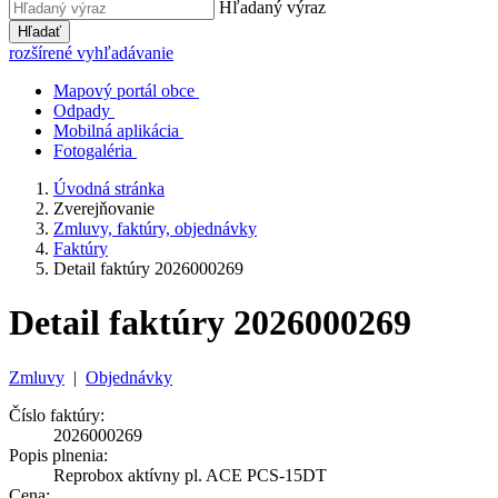
Hľadaný výraz
Hľadať
rozšírené vyhľadávanie
Mapový portál obce
Odpady
Mobilná aplikácia
Fotogaléria
Úvodná stránka
Zverejňovanie
Zmluvy, faktúry, objednávky
Faktúry
Detail faktúry 2026000269
Detail faktúry 2026000269
Zmluvy
|
Objednávky
Číslo faktúry:
2026000269
Popis plnenia:
Reprobox aktívny pl. ACE PCS-15DT
Cena: