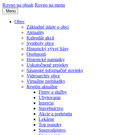
Rovno na obsah
Rovno na menu
Menu
Obec
Základné údaje o obci
Aktuality
Kalendár akcií
Symboly obce
Historický vývoj Sásy
Osobnosti
Historické pamiatky
Uskutočnené projekty
Sásanské informačné novinky
Videoarchív obce
Virtuálne prehliadky
Región aktuálne
Firmy a služby
Ubytovanie
Inzercia
Stavebníctvo
Akcie a podujatia
Lekárne
Top ponuky
Spravodajstvo