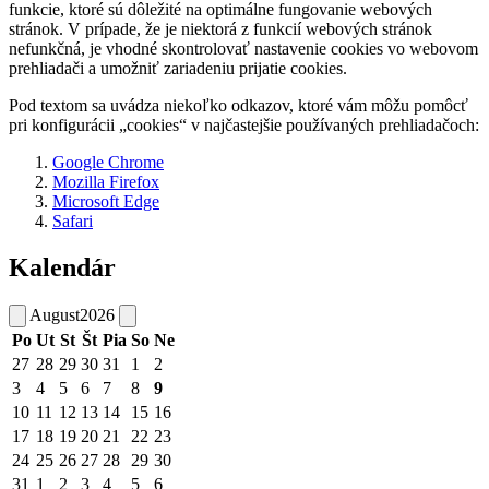
funkcie, ktoré sú dôležité na optimálne fungovanie webových
stránok. V prípade, že je niektorá z funkcií webových stránok
nefunkčná, je vhodné skontrolovať nastavenie cookies vo webovom
prehliadači a umožniť zariadeniu prijatie cookies.
Pod textom sa uvádza niekoľko odkazov, ktoré vám môžu pomôcť
pri konfigurácii „cookies“ v najčastejšie používaných prehliadačoch:
Google Chrome
Mozilla Firefox
Microsoft Edge
Safari
Kalendár
August
2026
Po
Ut
St
Št
Pia
So
Ne
27
28
29
30
31
1
2
3
4
5
6
7
8
9
10
11
12
13
14
15
16
17
18
19
20
21
22
23
24
25
26
27
28
29
30
31
1
2
3
4
5
6