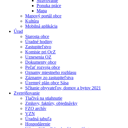
Stravovanie
Ponuka práce
Mapa
Mapový portál obce
Kultúra
Mobilná aplikácia
Úrad
Starosta obce
Úradné hodiny
Zastupiteľstvo
Komisie pri OcZ
Uznesenia OZ
Dokumenty obce
Pečať rozvoja obce
Oznamy miestneho rozhlasu
Záznamy zo zastupiteľstva
Územný plán obce Sása
Sčítanie obyvateľov, domov a bytov 2021
Zverejňovanie
Tlačivá na stiahnutie
Zmluvy, faktúry, objednávky
FZO archív
VZN
Úradná tabuľa
Hospodárenie