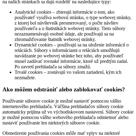
na našich stránkach sa dajú rozdeliť na nasledujúce typy:
Analytické cookies – zbierajú informácie o tom, ako
používateľ využíva webovú stránku, o type webovej stránky,
z ktorej bol návštevník presmerovaný, o počte návštev
používateľa a o štatistikách webovej stránky. Tieto súbory
nezaznamenávajú osobné údaje, ale používajú sa na
zhromažďovanie štatistík webovej stránky.
Dynamické cookies – používajú sa na uloženie informácií o
reláciách. Súbory s informáciami o reláciách umožňujú
navádzanie po webovej stránke bez toho, aby používateľ
musel zadávať rovnaké informácie, ktoré už predtým zadal.
Po zavretí prehliadača sa súbory zmažú.
Trvalé cookies – zostávajú vo vašom zariadení, kým ich
nezmažete.
Ako môžem odstrániť alebo zablokovať cookies?
Používanie súborov cookie je možné nastaviť pomocou vášho
internetového prehliadača. Väčšina prehliadačov súbory cookie
automaticky prijíma už vo východiskovom nastavení. Súbory cookie
je možné pomocou vášho webového prehliadača odmietnuť alebo
nastaviť používanie len niektorých súborov cookie.
Obmedzenie používania cookies môže mať vplyv na niektoré