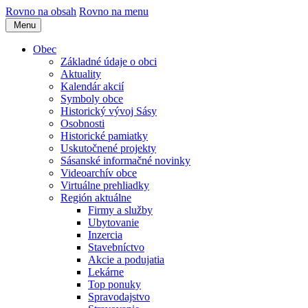
Rovno na obsah
Rovno na menu
Menu
Obec
Základné údaje o obci
Aktuality
Kalendár akcií
Symboly obce
Historický vývoj Sásy
Osobnosti
Historické pamiatky
Uskutočnené projekty
Sásanské informačné novinky
Videoarchív obce
Virtuálne prehliadky
Región aktuálne
Firmy a služby
Ubytovanie
Inzercia
Stavebníctvo
Akcie a podujatia
Lekárne
Top ponuky
Spravodajstvo