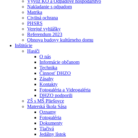
Vývoz KO a Odpadové hospodárstvo
Nakladanie s odpadom
Matrika
Civilná ochrana
PHSRS
Verejné vyhlášky
Referendum 2023
Obnova budovy kultúrneho domu
Inštitúcie
Hasiči
O nás
Informácie občanom
Technika
Činnosť DHZO
Zásahy
Kontakty
Fotogaléria a Videogaléria
DHZO podporili
ZŠ s MŠ Pliešovce
Materská škola Sása
Oznamy
Fotogaléria
Dokumenty
Tlačivá
Jedálny lístok