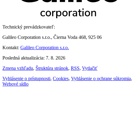
Technický prevádzkovateľ:
Galileo Corporation s.r.o., Čierna Voda 468, 925 06
Kontakt:
Galileo Corporation s.r.o.
Posledná aktualizácia: 7. 8. 2026
Zmena vzhľadu
,
Štruktúra stránok
,
RSS
,
Vytlačiť
Vyhlásenie o prístupnosti
,
Cookies
,
Vyhlásenie o ochrane súkromia
,
Webové sídlo