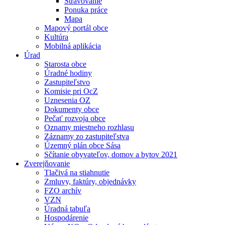
Stravovanie
Ponuka práce
Mapa
Mapový portál obce
Kultúra
Mobilná aplikácia
Úrad
Starosta obce
Úradné hodiny
Zastupiteľstvo
Komisie pri OcZ
Uznesenia OZ
Dokumenty obce
Pečať rozvoja obce
Oznamy miestneho rozhlasu
Záznamy zo zastupiteľstva
Územný plán obce Sása
Sčítanie obyvateľov, domov a bytov 2021
Zverejňovanie
Tlačivá na stiahnutie
Zmluvy, faktúry, objednávky
FZO archív
VZN
Úradná tabuľa
Hospodárenie