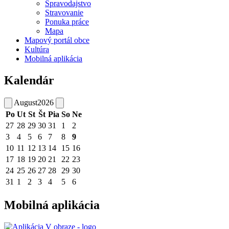
Spravodajstvo
Stravovanie
Ponuka práce
Mapa
Mapový portál obce
Kultúra
Mobilná aplikácia
Kalendár
August
2026
Po
Ut
St
Št
Pia
So
Ne
27
28
29
30
31
1
2
3
4
5
6
7
8
9
10
11
12
13
14
15
16
17
18
19
20
21
22
23
24
25
26
27
28
29
30
31
1
2
3
4
5
6
Mobilná aplikácia