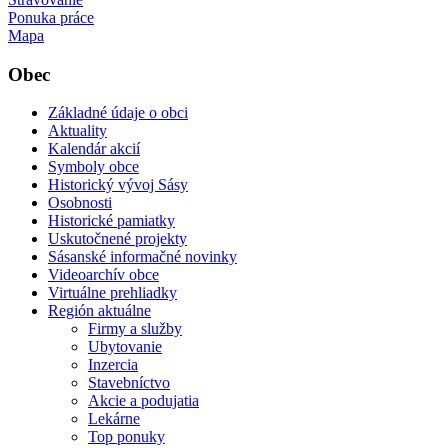
Ponuka práce
Mapa
Obec
Základné údaje o obci
Aktuality
Kalendár akcií
Symboly obce
Historický vývoj Sásy
Osobnosti
Historické pamiatky
Uskutočnené projekty
Sásanské informačné novinky
Videoarchív obce
Virtuálne prehliadky
Región aktuálne
Firmy a služby
Ubytovanie
Inzercia
Stavebníctvo
Akcie a podujatia
Lekárne
Top ponuky