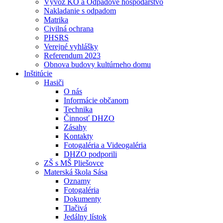
Vývoz KO a Odpadové hospodárstvo
Nakladanie s odpadom
Matrika
Civilná ochrana
PHSRS
Verejné vyhlášky
Referendum 2023
Obnova budovy kultúrneho domu
Inštitúcie
Hasiči
O nás
Informácie občanom
Technika
Činnosť DHZO
Zásahy
Kontakty
Fotogaléria a Videogaléria
DHZO podporili
ZŠ s MŠ Pliešovce
Materská škola Sása
Oznamy
Fotogaléria
Dokumenty
Tlačivá
Jedálny lístok