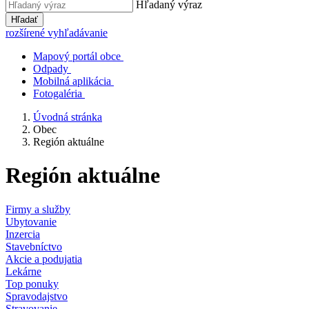
Hľadaný výraz
Hľadať
rozšírené vyhľadávanie
Mapový portál obce
Odpady
Mobilná aplikácia
Fotogaléria
Úvodná stránka
Obec
Región aktuálne
Región aktuálne
Firmy a služby
Ubytovanie
Inzercia
Stavebníctvo
Akcie a podujatia
Lekárne
Top ponuky
Spravodajstvo
Stravovanie