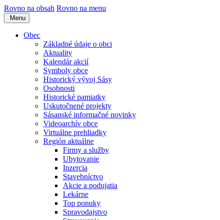
Rovno na obsah
Rovno na menu
Menu
Obec
Základné údaje o obci
Aktuality
Kalendár akcií
Symboly obce
Historický vývoj Sásy
Osobnosti
Historické pamiatky
Uskutočnené projekty
Sásanské informačné novinky
Videoarchív obce
Virtuálne prehliadky
Región aktuálne
Firmy a služby
Ubytovanie
Inzercia
Stavebníctvo
Akcie a podujatia
Lekárne
Top ponuky
Spravodajstvo