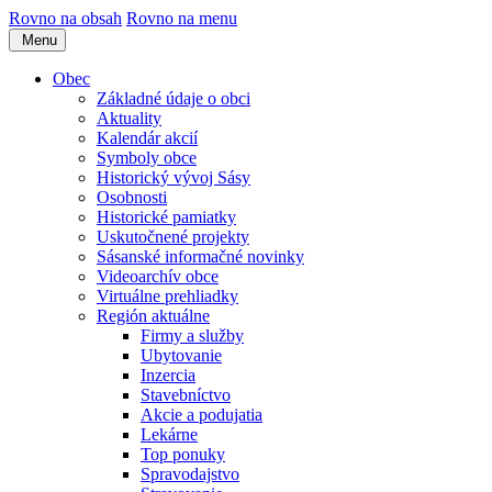
Rovno na obsah
Rovno na menu
Menu
Obec
Základné údaje o obci
Aktuality
Kalendár akcií
Symboly obce
Historický vývoj Sásy
Osobnosti
Historické pamiatky
Uskutočnené projekty
Sásanské informačné novinky
Videoarchív obce
Virtuálne prehliadky
Región aktuálne
Firmy a služby
Ubytovanie
Inzercia
Stavebníctvo
Akcie a podujatia
Lekárne
Top ponuky
Spravodajstvo