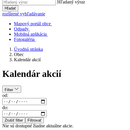
Hľadaný výraz
Hľadať
rozšírené vyhľadávanie
Mapový portál obce
Odpady
Mobilná aplikácia
Fotogaléria
Úvodná stránka
Obec
Kalendár akcií
Kalendár akcií
Filter
od:
do:
Zrušiť filter
Filtrovať
Nie sú dostupné žiadne aktuálne akcie.