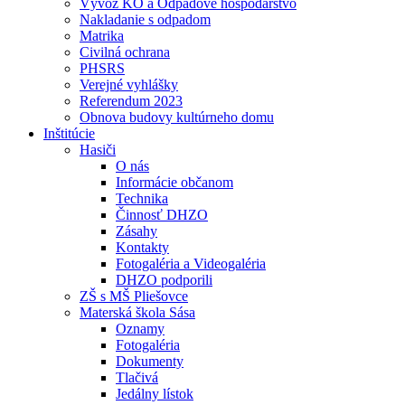
Vývoz KO a Odpadové hospodárstvo
Nakladanie s odpadom
Matrika
Civilná ochrana
PHSRS
Verejné vyhlášky
Referendum 2023
Obnova budovy kultúrneho domu
Inštitúcie
Hasiči
O nás
Informácie občanom
Technika
Činnosť DHZO
Zásahy
Kontakty
Fotogaléria a Videogaléria
DHZO podporili
ZŠ s MŠ Pliešovce
Materská škola Sása
Oznamy
Fotogaléria
Dokumenty
Tlačivá
Jedálny lístok