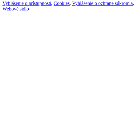
Vyhlásenie o prístupnosti
,
Cookies
,
Vyhlásenie o ochrane súkromia
,
Webové sídlo