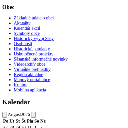
Obec
Základné údaje o obci
Aktuality
Kalendár akcií
Symboly obce
Historický vývoj Sásy
Osobnosti
Historické pamiatky
Uskutočnené projekty
Sásanské informačné novinky
Videoarchív obce
Virtuálne prehliadky
Región aktuálne
Mapový portál obce
Kultúra
Mobilná aplikácia
Kalendár
August
2026
Po
Ut
St
Št
Pia
So
Ne
27
28
29
30
31
1
2