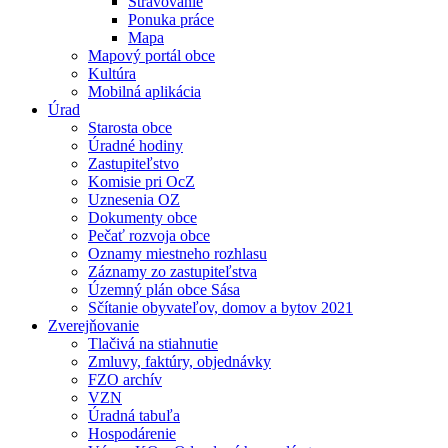
Stravovanie
Ponuka práce
Mapa
Mapový portál obce
Kultúra
Mobilná aplikácia
Úrad
Starosta obce
Úradné hodiny
Zastupiteľstvo
Komisie pri OcZ
Uznesenia OZ
Dokumenty obce
Pečať rozvoja obce
Oznamy miestneho rozhlasu
Záznamy zo zastupiteľstva
Územný plán obce Sása
Sčítanie obyvateľov, domov a bytov 2021
Zverejňovanie
Tlačivá na stiahnutie
Zmluvy, faktúry, objednávky
FZO archív
VZN
Úradná tabuľa
Hospodárenie