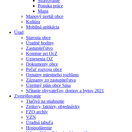
Stravovanie
Ponuka práce
Mapa
Mapový portál obce
Kultúra
Mobilná aplikácia
Úrad
Starosta obce
Úradné hodiny
Zastupiteľstvo
Komisie pri OcZ
Uznesenia OZ
Dokumenty obce
Pečať rozvoja obce
Oznamy miestneho rozhlasu
Záznamy zo zastupiteľstva
Územný plán obce Sása
Sčítanie obyvateľov, domov a bytov 2021
Zverejňovanie
Tlačivá na stiahnutie
Zmluvy, faktúry, objednávky
FZO archív
VZN
Úradná tabuľa
Hospodárenie