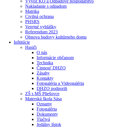
Vývoz KO a Odpadové hospodárstvo
Nakladanie s odpadom
Matrika
Civilná ochrana
PHSRS
Verejné vyhlášky
Referendum 2023
Obnova budovy kultúrneho domu
Inštitúcie
Hasiči
O nás
Informácie občanom
Technika
Činnosť DHZO
Zásahy
Kontakty
Fotogaléria a Videogaléria
DHZO podporili
ZŠ s MŠ Pliešovce
Materská škola Sása
Oznamy
Fotogaléria
Dokumenty
Tlačivá
Jedálny lístok