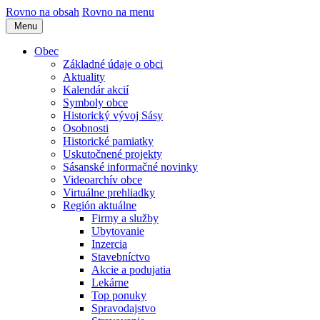
Rovno na obsah
Rovno na menu
Menu
Obec
Základné údaje o obci
Aktuality
Kalendár akcií
Symboly obce
Historický vývoj Sásy
Osobnosti
Historické pamiatky
Uskutočnené projekty
Sásanské informačné novinky
Videoarchív obce
Virtuálne prehliadky
Región aktuálne
Firmy a služby
Ubytovanie
Inzercia
Stavebníctvo
Akcie a podujatia
Lekárne
Top ponuky
Spravodajstvo