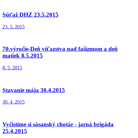
Súťaž DHZ 23.5.2015
23. 5. 2015
70.výročie-Deň víťazstva nad fašizmom a deň
matiek 8.5.2015
8. 5. 2015
Stavanie mája 30.4.2015
30. 4. 2015
Vyčistime si sásanský chotár - jarná brigáda
25.4.2015