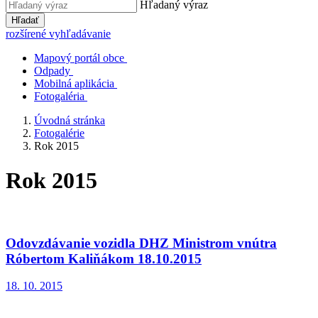
Hľadaný výraz
Hľadať
rozšírené vyhľadávanie
Mapový portál obce
Odpady
Mobilná aplikácia
Fotogaléria
Úvodná stránka
Fotogalérie
Rok 2015
Rok 2015
Odovzdávanie vozidla DHZ Ministrom vnútra
Róbertom Kaliňákom 18.10.2015
18. 10. 2015