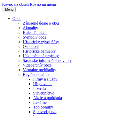
Rovno na obsah
Rovno na menu
Menu
Obec
Základné údaje o obci
Aktuality
Kalendár akcií
Symboly obce
Historický vývoj Sásy
Osobnosti
Historické pamiatky
Uskutočnené projekty
Sásanské informačné novinky
Videoarchív obce
Virtuálne prehliadky
Región aktuálne
Firmy a služby
Ubytovanie
Inzercia
Stavebníctvo
Akcie a podujatia
Lekárne
Top ponuky
Spravodajstvo