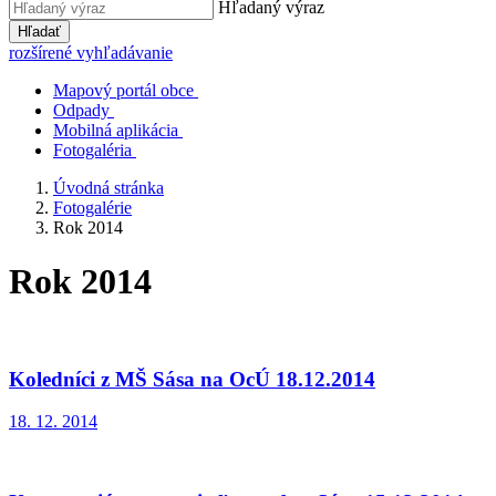
Hľadaný výraz
Hľadať
rozšírené vyhľadávanie
Mapový portál obce
Odpady
Mobilná aplikácia
Fotogaléria
Úvodná stránka
Fotogalérie
Rok 2014
Rok 2014
Koledníci z MŠ Sása na OcÚ 18.12.2014
18. 12. 2014