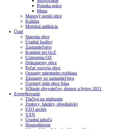
Stravovanie
Ponuka práce
Mapa
Mapový portál obce
Kultúra
Mobilná aplikácia
Úrad
Starosta obce
Úradné hodiny
Zastupiteľstvo
Komisie pri OcZ
Uznesenia OZ
Dokumenty obce
Pečať rozvoja obce
Oznamy miestneho rozhlasu
Záznamy zo zastupiteľstva
Územný plán obce Sása
Sčítanie obyvateľov, domov a bytov 2021
Zverejňovanie
Tlačivá na stiahnutie
Zmluvy, faktúry, objednávky
FZO archív
VZN
Úradná tabuľa
Hospodárenie