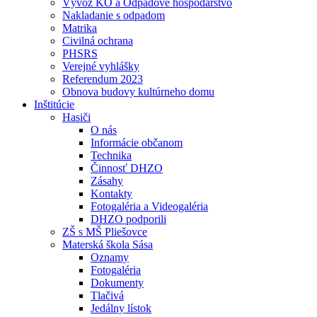
Vývoz KO a Odpadové hospodárstvo
Nakladanie s odpadom
Matrika
Civilná ochrana
PHSRS
Verejné vyhlášky
Referendum 2023
Obnova budovy kultúrneho domu
Inštitúcie
Hasiči
O nás
Informácie občanom
Technika
Činnosť DHZO
Zásahy
Kontakty
Fotogaléria a Videogaléria
DHZO podporili
ZŠ s MŠ Pliešovce
Materská škola Sása
Oznamy
Fotogaléria
Dokumenty
Tlačivá
Jedálny lístok